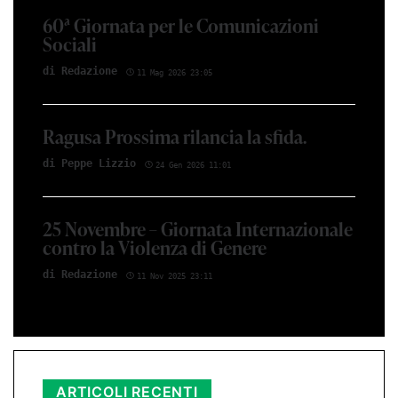
60ª Giornata per le Comunicazioni
Sociali
di Redazione
11 Mag 2026 23:05
Ragusa Prossima rilancia la sfida.
di Peppe Lizzio
24 Gen 2026 11:01
25 Novembre – Giornata Internazionale
contro la Violenza di Genere
di Redazione
11 Nov 2025 23:11
ARTICOLI RECENTI