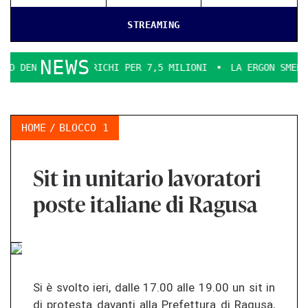
STREAMING
NEWS
A INCARICHI PER 7,5 MILIONI
LA ERGON SMENTICE
LA 
HOME
BLOCCO 1
Sit in unitario lavoratori
poste italiane di Ragusa
Si è svolto ieri, dalle 17.00 alle 19.00 un sit in
di protesta davanti alla Prefettura di Ragusa,