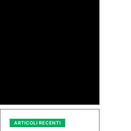
di Redazione
11 Mag 2026 23:05
di Peppe Lizzio
24 Gen 2026 11:01
di Redazione
11 Nov 2025 23:11
ARTICOLI RECENTI