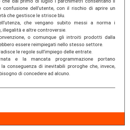
 che dal primo di luglio i parchimetri consentano il
nfusione dell’utente, con il rischio di aprire un
à che gestisce le strisce blu.
 dell’utenza, che vengano subito messi a norma i
 illegalità e altre controversie.
onvenzione, o comunque gli introiti prodotti dalla
rebbero essere reimpiegati nello stesso settore.
disce le regole sull’impiego delle entrate.
giornata e la mancata programmazione portano
n la conseguenza di inevitabili proroghe che, invece,
bisogno di concedere ad alcuno.