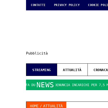
CONTATTI
PRIVACY POLICY
COOKIE POL
Pubblicità
STREAMING
ATTUALITÀ
CRONACA
NEWS
IOCO SI FA DURO. IL PD DENUNCIA INCARICHI PER 7,5 MILION
HOME
ATTUALITÀ