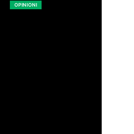
OPINIONI
di Redazione
19 Lug 2026 13:07