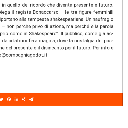
quel­lo del ri­cor­do che di­ven­ta pre­sen­te e fu­tu­ro.
ga il re­gis­ta Bo­nac­car­so – le tre fi­gu­re fem­mi­ni­li
ri­por­ta­no alla tem­pes­ta shakespeariana. Un nau­fra­gio
– non per­ché privo di azio­ne, ma per­ché è la par­o­la
ro­prio come in Shakespeare”. Il pu­bbli­co, come già ac­
to da un’at­mos­fe­ra ma­gi­ca, dove la nos­tal­gia del pas­
ne del pre­sen­te e il di­sin­can­to per il fu­tu­ro. Per info e
com­pag­nia­go­dot.it.