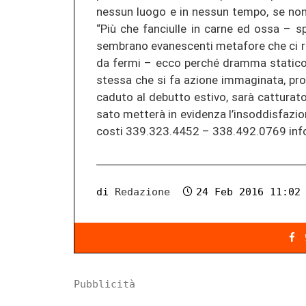
nes­sun luogo e in nes­sun tempo, se non in 
“Più che fan­ciul­le in carne ed ossa – spie­
sem­bra­no eva­nes­cen­ti me­ta­fo­re che ci 
da fermi – ecco per­ché dram­ma sta­ti­co 
st­es­sa che si fa azio­ne im­ma­gi­na­ta, p
ca­duto al de­but­to es­ti­vo, sarà cat­tu­ra­
sa­to metterà in evi­den­za l’in­sod­dis­fa­zio­
costi 339.323.4452 – 338.492.0769 info@
di
Redazione
24 Feb 2016 11:02
Pubblicità