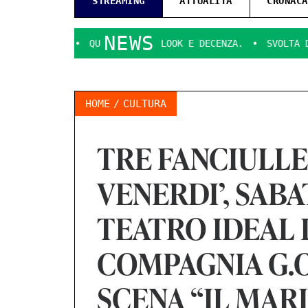
STREAMING
ATTUALITÀ
CRONACA
NEWS
QUESTIONI DI LOOK E DECENZA.
SVOLTA DECISIVA PER IL
HOME
CULTURA
TRE FANCIULLE
VENERDI’, SAB
TEATRO IDEAL 
COMPAGNIA G.O.
SCENA “IL MAR