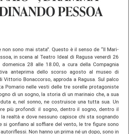
RDINANDO PESSOA
e non sono mai stata”. Ques­to è il senso de “Il Ma­ri­
es­soa, in scena al Tea­tro Ideal di Ra­gu­sa venerdì 26
 do­me­ni­ca 28 alle 18.00, a cura della Com­pag­nia
­ti­va an­te­pri­ma dello scor­so agosto al museo di
i Vit­to­rio Bo­nac­cor­so, ap­proda a Ra­gu­sa. Sul palco
ita Po­ma­rio nelle vesti delle tre sorel­le pro­ta­go­nis­te
ogno di un sogno, la sto­ria di un ma­ri­naio che, a sua
r­duta e, nel sonno, ne cos­tr­uis­ce una tutta sua. Un
pre più pro­fon­di: il sogno, den­tro il sogno, den­tro il
l è la realtà e dove nes­su­no ca­pis­ce chi sta so­gnan­do
si go­n­fia­no al sof­fia­re del vento, le tre fi­gu­re sono
i au­to­ri­fles­si. Non hanno un prima né un dopo, sono in