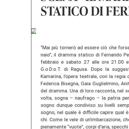
STATICO DI FE
“Mai più tornerò ad es­se­re ciò che fors
naio”, il dram­ma sta­ti­co di Fer­nan­do P
febbraio e sa­ba­to 27 alle ore 21.00 e
G.o.D.o.T. di Ra­gu­sa. Dopo la sug­ges
Kamarina, l’opera tea­tra­le, con la regia d
Fe­de­ri­ca Bi­seg­na, Gaia Gu­gliel­mi­no, An
del dram­ma. Una di loro rac­con­ta, nel s
volta, sogna – nau­fra­go – la pa­tria pe
sogno dun­que con­di­vi­so su li­vel­li sem­
sogno, nel quale è dif­fi­ci­le ca­pi­re qua
chi. Come le vele di un’im­bar­ca­zio­ne, che 
pie­na­men­te “vuote”, corpi d’aria, spec­ch