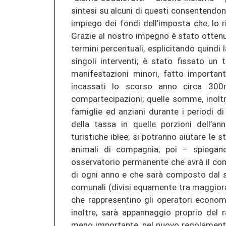
sintesi su alcuni di questi consentendon
impiego dei fondi dell’imposta che, lo r
Grazie al nostro impegno è stato ottenut
termini percentuali, esplicitando quind
singoli interventi; è stato fissato u
manifestazioni minori, fatto importan
incassati lo scorso anno circa 300m
compartecipazioni; quelle somme, inoltre
famiglie ed anziani durante i periodi di
della tassa in quelle porzioni dell’an
turistiche iblee; si potranno aiutare le 
animali di compagnia; poi – spiegan
osservatorio permanente che avrà il compi
di ogni anno e che sarà composto dal s
comunali (divisi equamente tra maggiora
che rappresentino gli operatori economic
inoltre, sarà appannaggio proprio del 
meno importante, nel nuovo regolamento 