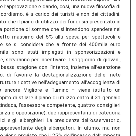
e l’approvazione e dando, così, una nuova filosofia di
icordiamo, è a carico dei turisti e non dei cittadini.
o che il piano di utilizzo dei fondi sia presentato in
i la porzione di somme che si intendono spendere nei
n tetto massimo del 5% alla spesa per spettacoli e
te se si considera che a fronte dei 400mila euro
ila sono stati impiegati in sponsorizzazioni e
, serviranno per incentivare il soggiorno di giovani,
 bassa stagione con l’intento, insieme all’esenzione
no, di favorire la destagionalizzazione delle mete
strutture ricettive nell’adeguamento all’accoglienza di
o ancora Migliore e Tumino – viene istituito un
to di stilare il piano di utilizzo entro il 31 gennaio
indaca, l’assessore competente, quattro consiglieri
nza e opposizione), due rappresentanti di categoria
i e gli alberghieri. La presidenza dell’osservatorio,
rappresentante degli albergatori. In ultimo, ma non
viene previsto che il 25% dell’incasso dell’imposta