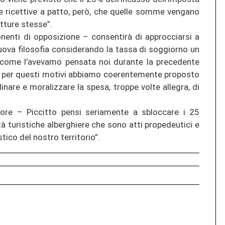
ture ricettive a patto, però, che quelle somme vengano
tture stesse”.
enti di opposizione – consentirà di approcciarsi a
ova filosofia considerando la tassa di soggiorno un
ì come l’avevamo pensata noi durante la precedente
 e per questi motivi abbiamo coerentemente proposto
linare e moralizzare la spesa, troppe volte allegra, di
re – Piccitto pensi seriamente a sbloccare i 25
tà turistiche alberghiere che sono atti propedeutici e
tico del nostro territorio”.