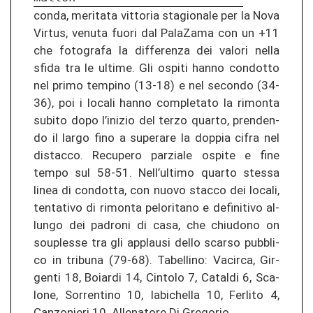
con­da, me­ri­ta­ta vit­to­ria stagio­na­le per la Nova
Vir­tus, ve­nu­ta fuori dal Pa­la­Za­ma con un +11
che fo­to­gra­fa la dif­fe­ren­za dei va­lo­ri nella
sfida tra le ul­ti­me. Gli os­pi­ti hanno con­dot­to
nel primo tem­pi­no (13-18) e nel se­con­do (34-
36), poi i lo­ca­li hanno com­ple­ta­to la ri­mon­ta
sub­ito dopo l’in­izio del terzo quar­to, pren­den­
do il largo fino a su­pe­ra­re la dop­pia cifra nel
dis­tac­co. Re­cu­pe­ro pa­r­zia­le os­pi­te e fine
tempo sul 58-51. Nell’ul­ti­mo quar­to st­es­sa
linea di con­dot­ta, con nuovo stac­co dei lo­ca­li,
ten­ta­ti­vo di ri­mon­ta pe­lo­ri­ta­no e de­fi­ni­ti­vo al­
lun­go dei pa­dro­ni di casa, che chiu­do­no on
souples­se tra gli ap­plau­si dello scar­so pu­bbli­
co in tri­bu­na (79-68). Ta­bel­li­no: Va­cir­ca, Gir­
gen­ti 18, Bo­iar­di 14, Cin­to­lo 7, Ca­tal­di 6, Sca­
lo­ne, Sor­ren­ti­no 10, Ia­bichel­la 10, Fer­li­to 4,
Can­zo­nie­ri 10. Al­le­na­to­re Di Gre­go­rio