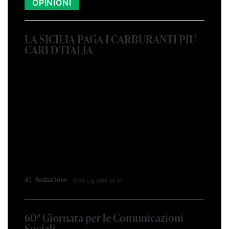
OPINIONI
LA SICILIA PAGA I CARBURANTI PIÙ
CARI D’ITALIA
di Red­azio­ne
19 Lug 2026 13:07
60ª Giornata per le Comunicazioni
Sociali