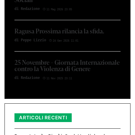
di Red­azio­ne
11 Mag 2026 23:05
Ragusa Prossima rilancia la sfida.
di Peppe Li­z­zio
24 Gen 2026 11:01
25 Novembre – Giornata Internazionale
contro la Violenza di Genere
di Red­azio­ne
11 Nov 2025 23:11
ARTICOLI RECENTI