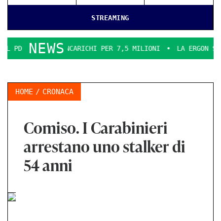
STREAMING
NEWS
IA INCARICHI PER 7,5 MILIONI
LA ERGON SMENTICE
LA
HOME
CRONACA
Comiso. I Carabinieri
arrestano uno stalker di
54 anni