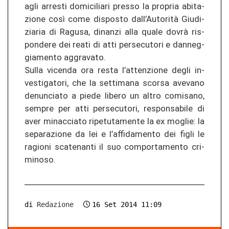
agli arres­ti do­mi­ci­lia­ri pres­so la pro­pria ab­ita­
zio­ne così come dis­posto dall’Autorità Giu­di­
zia­ria di Ra­gu­sa, di­nan­zi alla quale dovrà ris­
pon­de­re dei reati di atti per­se­cu­to­ri e dan­neg­
gia­men­to ag­gra­va­to.
Sulla vi­cen­da ora resta l’at­ten­zio­ne degli in­
ves­ti­ga­to­ri, che la set­ti­ma­na scor­sa ave­va­no
de­nun­cia­to a piede li­be­ro un altro co­mi­sa­no,
sem­pre per atti per­se­cu­to­ri, re­spon­sa­bi­le di
aver mi­nac­cia­to ri­pe­tu­ta­men­te la ex moglie: la
se­pa­ra­zio­ne da lei e l’af­fi­d­amen­to dei figli le
ra­gio­ni sca­te­nan­ti il suo com­por­ta­men­to cri­
mi­no­so.
di
Redazione
16 Set 2014 11:09