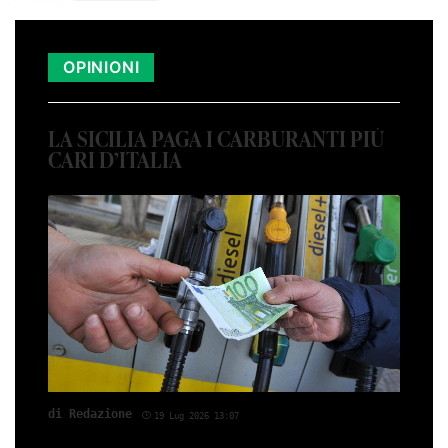
OPINIONI
LA SICILIA PAGA I CARBURANTI PIÙ
CARI D’ITALIA
di Red­azio­ne
19 Lug 2026 13:07