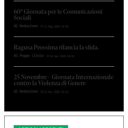
60ª Giornata per le Comunicazioni
Sociali
di Red­azio­ne
11 Mag 2026 23:05
Ragusa Prossima rilancia la sfida.
di Peppe Li­z­zio
24 Gen 2026 11:01
25 Novembre – Giornata Internazionale
contro la Violenza di Genere
di Red­azio­ne
11 Nov 2025 23:11