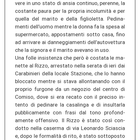
ve­re in uno stato di ansia con­ti­nuo, per­en­ne, la
cos­tan­te paura per la pro­pria incolumità e per
quel­la del ma­ri­to e della figlio­let­ta. Pe­d­i­na­
men­ti dell’uomo men­tre la donna fa la spesa al
su­per­mer­ca­to, ap­pos­ta­men­ti sotto casa, fino
ad ar­ri­va­re ai dan­neg­gia­men­ti dell’au­to­vet­tu­ra
che la sig­no­ra e il ma­ri­to ave­va­no in uso.
Una folle in­sis­ten­za che però è cos­ta­ta le ma­
net­te al Rizzo, ar­res­ta­to nella se­ra­ta di ieri dai
Ca­ra­bi­nie­ri della lo­ca­le Sta­zio­ne, che lo hanno
bloc­ca­to men­tre si stava al­lon­ta­nan­do con il
pro­prio fur­go­ne da un nego­zio del cen­tro di
Co­mi­so, dove si era re­ca­to con il pre­ci­so in­
ten­to di pe­d­i­na­re la ca­sa­lin­ga e di in­sul­tar­la
pu­bbli­ca­men­te con frasi dal tono pro­fon­d­
amen­te of­fen­si­vo. Il Rizzo è stato così con­
dot­to nella ca­ser­ma di via Leo­nar­do Scia­s­cia
e, dopo le formalità di rito, è stato sot­to­posto