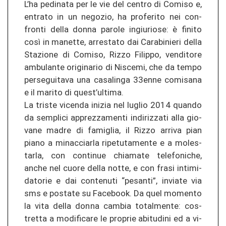
L’ha pe­d­i­na­ta per le vie del cen­tro di Co­mi­so e,
en­tra­to in un nego­zio, ha pro­fe­ri­to nei con­
fron­ti della donna par­ole in­giu­rio­se: è fi­ni­to
così in ma­net­te, ar­res­ta­to dai Ca­ra­bi­nie­ri della
Sta­zio­ne di Co­mi­so, Rizzo Fi­lip­po, ven­di­to­re
am­bu­lan­te ori­gi­na­rio di Nis­ce­mi, che da tempo
per­se­gui­ta­va una ca­sa­lin­ga 33enne co­mi­sa­na
e il ma­ri­to di quest’ul­ti­ma.
La tris­te vi­cen­da in­izia nel lu­glio 2014 quan­do
da sem­pli­ci ap­pre­z­za­men­ti in­di­ri­z­za­ti alla gio­
va­ne madre di fa­miglia, il Rizzo ar­ri­va pian
piano a mi­nac­ciar­la ri­pe­tu­ta­men­te e a mo­les­
tar­la, con con­tin­ue chia­ma­te te­le­fo­ni­che,
anche nel cuore della notte, e con frasi in­ti­mi­
da­to­rie e dai con­te­nu­ti “pe­san­ti”, in­via­te via
sms e pos­ta­te su Facebook. Da quel mo­men­to
la vita della donna cam­bia to­tal­men­te: cos­
tret­ta a mo­di­fi­ca­re le pro­prie ab­itu­di­ni ed a vi­