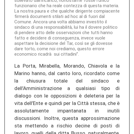
sollevato dall’incarico, nonostante fosse l’unico
funzionario che ha reale contezza di questa materia.
La nostra paura e che qualche dirigente compiacente
firmerà documenti stilati ad hoc al di fuori dal
Comune. Ancora una volta abbiamo investito il
sindaco di una responsabilità, lui ha il dovere politico
di pendere atto delle osservazioni che tutti hanno
fatto e decidere di conseguenza, invece vuole
aspettare la decisione del Tar, così se gli dovesse
dare torto, come noi crediamo, questo errore
economico ricadrà sui cittadini”.
La Porta, Mirabella, Morando, Chiavola e la
Marino hanno, dal canto loro, ricordato come
la chiusura totale del sindaco e
dell’Amministrazione a qualsiasi tipo di
dialogo con le opposizioni è deleteria per la
vita dell’Ente e quindi per la Città stessa, che è
assolutamente impantanata in inutili
discussioni. Inoltre, questa approssimazione
sta mettendo a rischio decine di posti di
lavoro, quelli della ditta Busso, naturalmente,