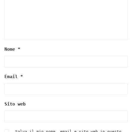
Nome
*
Email
*
Sito web
Salva il mio nome, email e sito web in questo