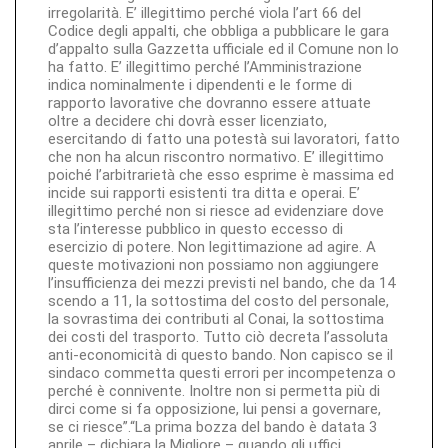
irregolarità. E’ illegittimo perché viola l’art 66 del
Codice degli appalti, che obbliga a pubblicare le gara
d’appalto sulla Gazzetta ufficiale ed il Comune non lo
ha fatto. E’ illegittimo perché l’Amministrazione
indica nominalmente i dipendenti e le forme di
rapporto lavorative che dovranno essere attuate
oltre a decidere chi dovrà esser licenziato,
esercitando di fatto una potestà sui lavoratori, fatto
che non ha alcun riscontro normativo. E’ illegittimo
poiché l’arbitrarietà che esso esprime è massima ed
incide sui rapporti esistenti tra ditta e operai. E’
illegittimo perché non si riesce ad evidenziare dove
sta l’interesse pubblico in questo eccesso di
esercizio di potere. Non legittimazione ad agire. A
queste motivazioni non possiamo non aggiungere
l’insufficienza dei mezzi previsti nel bando, che da 14
scendo a 11, la sottostima del costo del personale,
la sovrastima dei contributi al Conai, la sottostima
dei costi del trasporto. Tutto ciò decreta l’assoluta
anti-economicità di questo bando. Non capisco se il
sindaco commetta questi errori per incompetenza o
perché è connivente. Inoltre non si permetta più di
dirci come si fa opposizione, lui pensi a governare,
se ci riesce”.“La prima bozza del bando è datata 3
aprile – dichiara la Migliore – quando gli uffici