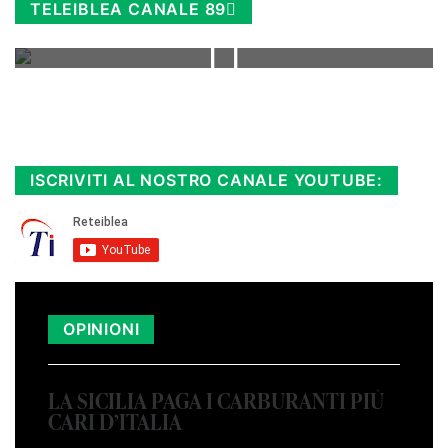
TELEIBLEA CANALE 89
Rimani sempre aggiornato, scopri la
Diretta TV e le repliche in streaming.
Cloicca qui!
.
ISCRIVITI AL NOSTRO CANALE YOUTUBE:
OPINIONI
LA SICILIA PAGA I CARBURANTI PIÙ
CARI D’ITALIA