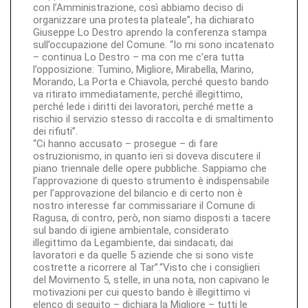
con l’Amministrazione, così abbiamo deciso di
organizzare una protesta plateale”, ha dichiarato
Giuseppe Lo Destro aprendo la conferenza stampa
sull’occupazione del Comune. “Io mi sono incatenato
– continua Lo Destro – ma con me c’era tutta
l’opposizione: Tumino, Migliore, Mirabella, Marino,
Morando, La Porta e Chiavola, perché questo bando
va ritirato immediatamente, perché illegittimo,
perché lede i diritti dei lavoratori, perché mette a
rischio il servizio stesso di raccolta e di smaltimento
dei rifiuti”.
“Ci hanno accusato – prosegue – di fare
ostruzionismo, in quanto ieri si doveva discutere il
piano triennale delle opere pubbliche. Sappiamo che
l’approvazione di questo strumento è indispensabile
per l’approvazione del bilancio e di certo non è
nostro interesse far commissariare il Comune di
Ragusa, di contro, però, non siamo disposti a tacere
sul bando di igiene ambientale, considerato
illegittimo da Legambiente, dai sindacati, dai
lavoratori e da quelle 5 aziende che si sono viste
costrette a ricorrere al Tar”.“Visto che i consiglieri
del Movimento 5, stelle, in una nota, non capivano le
motivazioni per cui questo bando è illegittimo vi
elenco di seguito – dichiara la Migliore – tutti le