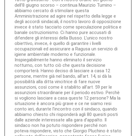
dell’8 giugno scorso – continua Maurizio Tumino –
abbiamo cercato di stimolare questa
Amministrazione ad agire nel rispetto della legge e
degli accordi sindacali, il nostro lavoro di opposizione
invece è stato tacciato come speculazione politica e
banale ostruzionismo. Ci hanno pure accusati di
difendere gli interessi della Busso. L’unico nostro
obiettivo, invece, è quello di garantire i livelli
occupazionali ed assicurare a Ragusa un servizio di
igiene ambientale moderno e funzionale.
Inspiegabilmente hanno eliminato il servizio
notturno, con tutto ciò che questa decisione
comporterà. Hanno deciso di lasciare a casa 12
persone, mentre già nel bando, all’art. 14, si dà la
possibilità alla ditta vincitrice di fare nuove
assunzioni, così come è stabilito all’art. 59 per le
assunzioni straordinarie per il periodo estivo. Perchè
si vogliono lasciare a casa queste 12 persone? Ma la
situazione è ancora più grave e ce ne siamo resi
conto ieri, durante l’incontro con il sindaco, quando
abbiamo chiesto chi risponderà agli 80 quesiti posti
dalle aziende interessate alla gara d’appalto. Il
sindaco non ha potuto rispondere perché non
poteva rispondere, visto che Giorgio Pluchino è stato