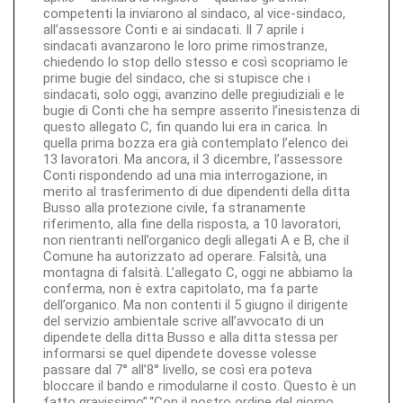
competenti la inviarono al sindaco, al vice-sindaco,
all’assessore Conti e ai sindacati. Il 7 aprile i
sindacati avanzarono le loro prime rimostranze,
chiedendo lo stop dello stesso e così scopriamo le
prime bugie del sindaco, che si stupisce che i
sindacati, solo oggi, avanzino delle pregiudiziali e le
bugie di Conti che ha sempre asserito l’inesistenza di
questo allegato C, fin quando lui era in carica. In
quella prima bozza era già contemplato l’elenco dei
13 lavoratori. Ma ancora, il 3 dicembre, l’assessore
Conti rispondendo ad una mia interrogazione, in
merito al trasferimento di due dipendenti della ditta
Busso alla protezione civile, fa stranamente
riferimento, alla fine della risposta, a 10 lavoratori,
non rientranti nell’organico degli allegati A e B, che il
Comune ha autorizzato ad operare. Falsità, una
montagna di falsità. L’allegato C, oggi ne abbiamo la
conferma, non è extra capitolato, ma fa parte
dell’organico. Ma non contenti il 5 giugno il dirigente
del servizio ambientale scrive all’avvocato di un
dipendete della ditta Busso e alla ditta stessa per
informarsi se quel dipendete dovesse volesse
passare dal 7° all’8° livello, se così era poteva
bloccare il bando e rimodularne il costo. Questo è un
fatto gravissimo”.“Con il nostro ordine del giorno