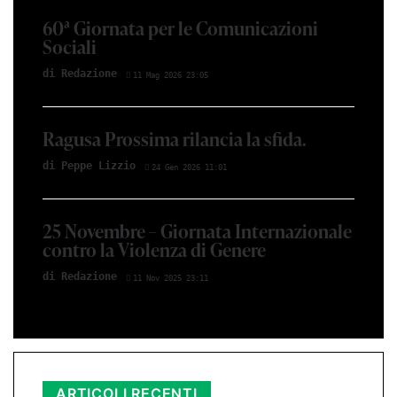
60ª Giornata per le Comunicazioni
Sociali
di Red­azio­ne
11 Mag 2026 23:05
Ragusa Prossima rilancia la sfida.
di Peppe Li­z­zio
24 Gen 2026 11:01
25 Novembre – Giornata Internazionale
contro la Violenza di Genere
di Red­azio­ne
11 Nov 2025 23:11
ARTICOLI RECENTI