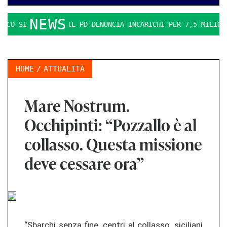
NEWS
 SI FA DURO. IL PD DENUNCIA INCARICHI PER 7,5 MILIONI
HOME
ATTUALITÀ
Mare Nostrum.
Occhipinti: “Pozzallo è al
collasso. Questa missione
deve cessare ora”
“Sbar­chi senza fine, cen­tri al col­las­so, si­ci­lia­ni