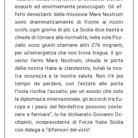
es­aus­ti ed enor­me­men­te pre­oc­cu­pa­ti. Gli ef­
fet­ti de­vas­tan­ti della mis­sio­ne Mare Nos­trum
sono dram­ma­ti­ca­men­te di fron­te ai nos­tri
occhi, ogni gior­no di più. La Si­ci­lia dice basta e
chie­de di tor­na­re alla normalità, nella sola Po­z­
zal­lo sono giun­ti sta­ma­ne altri 276 mi­gran­ti,
per un’emer­gen­za che non trova tre­gua. Il go­
ver­no fermi Mare Nos­trum, chiu­da le porte
della nos­tra Ita­lia ai clan­des­ti­ni, tu­te­li la nos­
tra si­cu­re­z­za e la nos­tra sa­lu­te. Non c’è più
tempo da per­de­re, con l’es­ta­te alle porte
l’Isola ris­chia l’as­sal­to, per un esodo che solo
la di­plo­ma­zia in­ter­na­zio­na­le, gli ac­cor­di tra Eu­
ro­pa e i paesi del Nor­da­fri­ca pos­so­no con­te­
ne­re e fer­ma­re”, lo ha di­chia­ra­to Gio­van­ni Oc­
chi­pin­ti, vi­ce­pre­si­den­te di Forza Ita­lia Si­ci­lia
con dele­ga a “di­fen­so­ri del voto”.