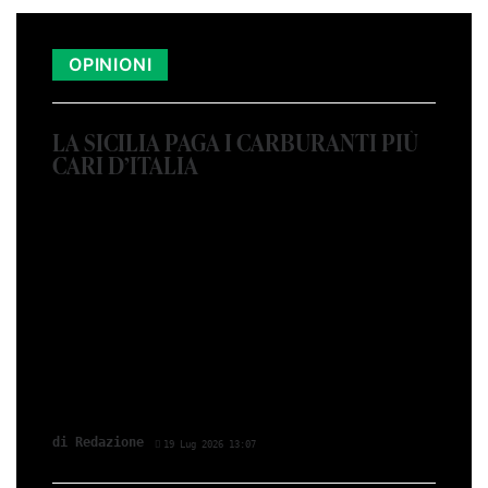
OPINIONI
LA SICILIA PAGA I CARBURANTI PIÙ
CARI D’ITALIA
di Red­azio­ne
19 Lug 2026 13:07