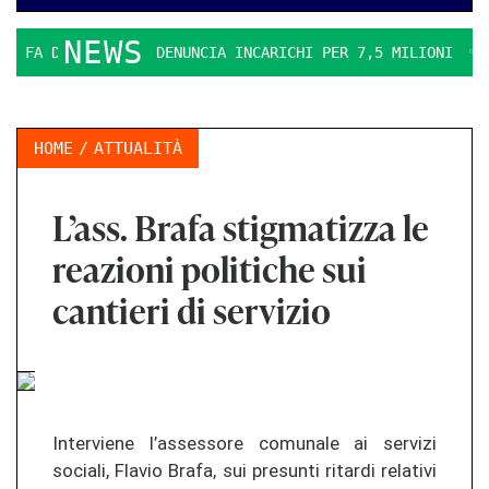
NEWS
A DURO. IL PD DENUNCIA INCARICHI PER 7,5 MILIONI
LA 
HOME
ATTUALITÀ
L’ass. Brafa stigmatizza le
reazioni politiche sui
cantieri di servizio
Interviene l’assessore comunale ai servizi
sociali, Flavio Brafa, sui presunti ritardi relativi