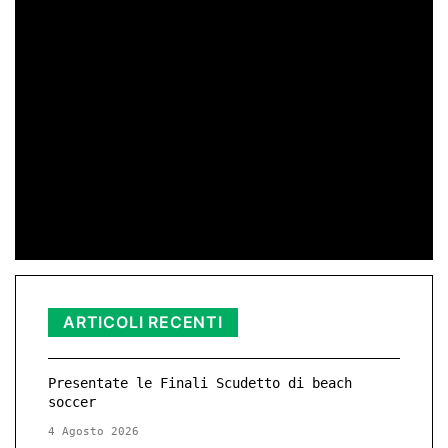
di Peppe Lizzio
24 Gen 2026 11:01
di Redazione
11 Nov 2025 23:11
ARTICOLI RECENTI
Presentate le Finali Scudetto di beach
soccer
4 Agosto 2026