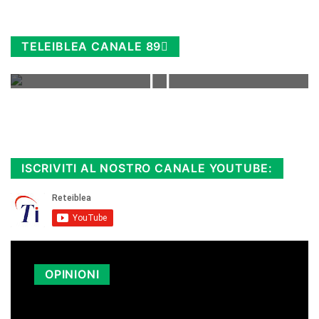
TELEIBLEA CANALE 89
Rimani sempre aggiornato, scopri la
Diretta TV e le repliche in streaming.
Cloicca qui!
.
ISCRIVITI AL NOSTRO CANALE YOUTUBE:
OPINIONI