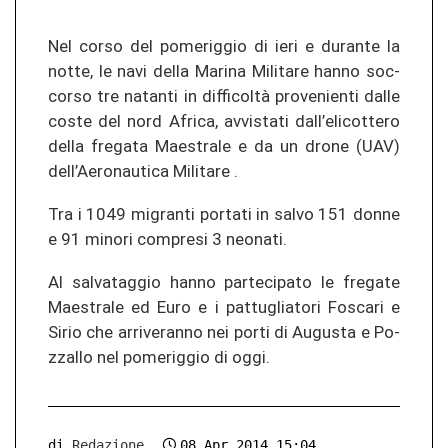
Nel corso del po­me­rig­gio di ieri e du­ran­te la
notte, le navi della Ma­ri­na Mi­li­ta­re hanno soc­
cor­so tre na­tan­ti in difficoltà pro­ve­nien­ti dalle
coste del nord Afri­ca, av­vis­ta­ti dall’eli­cot­te­ro
della fre­ga­ta Mae­s­tra­le e da un drone (UAV)
dell’Ae­ro­nau­ti­ca Mi­li­ta­re .
Tra i 1049 mi­gran­ti por­ta­ti in salvo 151 donne
e 91 mi­no­ri com­pre­si 3 neo­na­ti.
Al sal­vat­ag­gio hanno par­te­ci­pa­to le fre­ga­te
Mae­s­tra­le ed Euro e i pat­tu­glia­to­ri Fos­ca­ri e
Sirio che ar­ri­ve­ran­no nei porti di Au­gus­ta e Po­
z­zal­lo nel po­me­rig­gio di oggi.
di
Redazione
08 Apr 2014 15:04