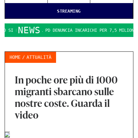
STREAMING
NEWS
. IL PD DENUNCIA INCARICHI PER 7,5 MILIONI
LA ERGON 
HOME
ATTUALITÀ
In poche ore più di 1000
migranti sbarcano sulle
nostre coste. Guarda il
video