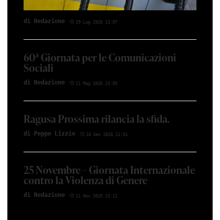
di Red­azio­ne
19 Lug 2026 13:07
60ª Giornata per le Comunicazioni
Sociali
di Red­azio­ne
11 Mag 2026 23:05
Ragusa Prossima rilancia la sfida.
di Peppe Li­z­zio
24 Gen 2026 11:01
25 Novembre – Giornata Internazionale
contro la Violenza di Genere
di Red­azio­ne
11 Nov 2025 23:11