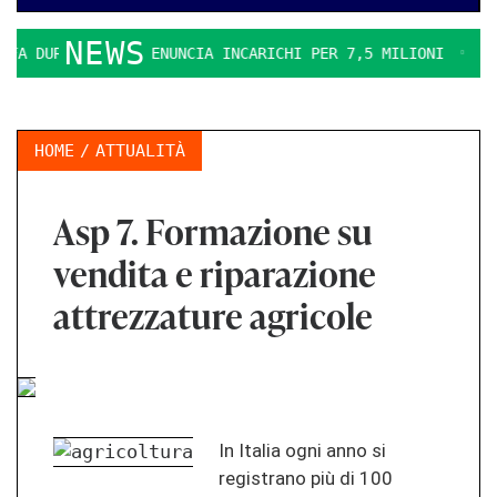
NEWS
A DURO. IL PD DENUNCIA INCARICHI PER 7,5 MILIONI
LA E
HOME
ATTUALITÀ
Asp 7. Formazione su
vendita e riparazione
attrezzature agricole
In Italia ogni anno si
registrano più di 100