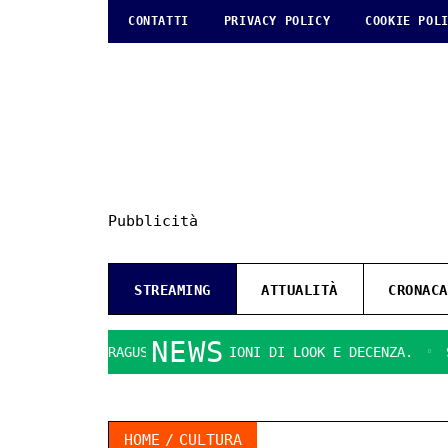
CONTATTI
PRIVACY POLICY
COOKIE POL
Pubblicità
STREAMING
ATTUALITÀ
CRONACA
NEWS
ISTI DI RAGUSA
QUESTIONI DI LOOK E DECENZA.
SVOLTA
HOME
CULTURA