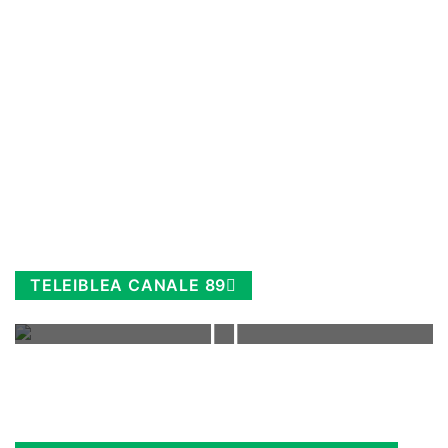
TELEIBLEA CANALE 89
Rimani sempre aggiornato, scopri la
Diretta TV e le repliche in streaming.
Cloicca qui!
.