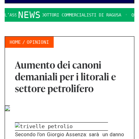
NEWS
SOCIAZIONE DOTTORI COMMERCIALISTI DI RAGUSA
QUESTIONI
HOME
OPINIONI
Aumento dei canoni
demaniali per i litorali e
settore petrolifero
Secondo l’on Giorgio Assenza: sarà un danno