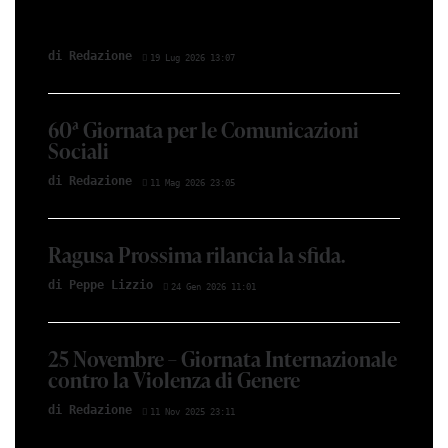
di Redazione
19 Lug 2026 13:07
60ª Giornata per le Comunicazioni
Sociali
di Redazione
11 Mag 2026 23:05
Ragusa Prossima rilancia la sfida.
di Peppe Lizzio
24 Gen 2026 11:01
25 Novembre – Giornata Internazionale
contro la Violenza di Genere
di Redazione
11 Nov 2025 23:11