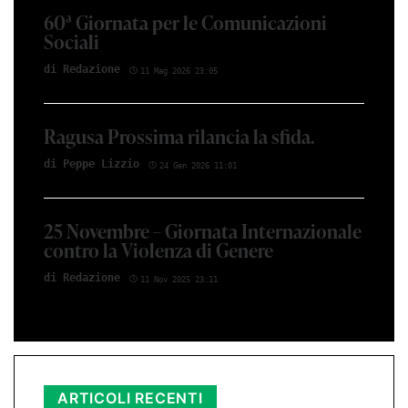
60ª Giornata per le Comunicazioni
Sociali
di Redazione
11 Mag 2026 23:05
Ragusa Prossima rilancia la sfida.
di Peppe Lizzio
24 Gen 2026 11:01
25 Novembre – Giornata Internazionale
contro la Violenza di Genere
di Redazione
11 Nov 2025 23:11
ARTICOLI RECENTI