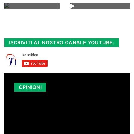
Rimani sempre aggiornato, scopri la
Diretta TV e le repliche in streaming.
Cloicca qui!
.
ISCRIVITI AL NOSTRO CANALE YOUTUBE:
OPINIONI
LA SICILIA PAGA I CARBURANTI PIÙ
CARI D’ITALIA