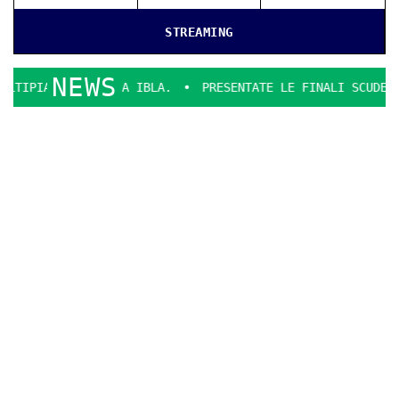
STREAMING
NEWS
ANO A RAGUSA IBLA.
PRESENTATE LE FINALI SCUDETTO DI 
POLITICA
FORZA ITALIA
,
CAMERA DI COMMERCIO
,
GIOVANNI MAURO
CamCom Ragusa, Mauro:
“Riflessione sia la più collegiale
possibile”