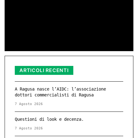
25 Novembre – Giornata Internazionale
contro la Violenza di Genere
di Redazione
11 Nov 2025 23:11
ARTICOLI RECENTI
A Ragusa nasce l’AIDC: l’associazione
dottori commercialisti di Ragusa
7 Agosto 2026
Questioni di look e decenza.
7 Agosto 2026