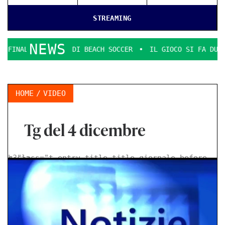
STREAMING
NEWS
DETTO DI BEACH SOCCER
IL GIOCO SI FA DURO. IL PD DENU
HOME
VIDEO
Tg del 4 dicembre
< class="t-entry-title title-giornale-before h3">
>