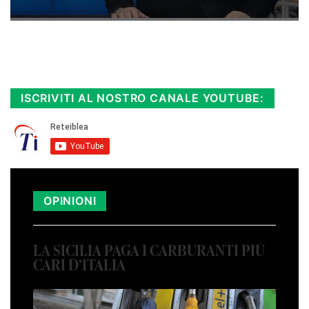
Rimani sempre aggiornato, scopri la
Diretta TV e le repliche in streaming.
Cloicca qui!
.
ISCRIVITI AL NOSTRO CANALE YOUTUBE:
OPINIONI
LA SICILIA PAGA I CARBURANTI PIÙ
CARI D’ITALIA