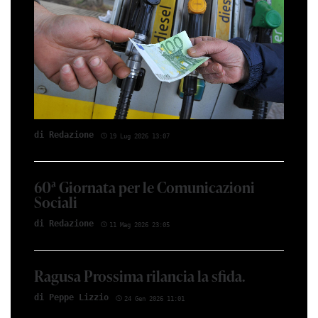
di Red­azio­ne
19 Lug 2026 13:07
60ª Giornata per le Comunicazioni
Sociali
di Red­azio­ne
11 Mag 2026 23:05
Ragusa Prossima rilancia la sfida.
di Peppe Li­z­zio
24 Gen 2026 11:01