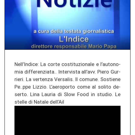
Nell’In­di­ce: La corte costi­tu­zio­na­le e l’au­to­no­
mia dif­fe­ren­zia­ta.. In­ter­vis­ta all’avv. Piero Gur­
rie­ri. La ver­ten­za Ver­sa­lis. Il co­mu­ne. Sos­tie­ne
Pe..ppe Li­z­zio. L’ae­ro­por­to come al so­li­to de­
ser­to. Lina Lau­ria di Slow Food in stu­dio. Le
stel­le di Na­ta­le dell’Ail