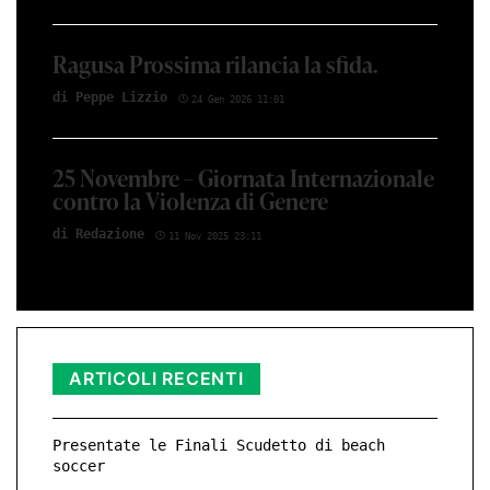
Ragusa Prossima rilancia la sfida.
di Peppe Lizzio
24 Gen 2026 11:01
25 Novembre – Giornata Internazionale
contro la Violenza di Genere
di Redazione
11 Nov 2025 23:11
ARTICOLI RECENTI
Presentate le Finali Scudetto di beach
soccer