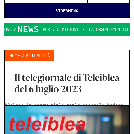
STREAMING
NEWS
ARICHI PER 7,5 MILIONI
LA ERGON SMENTICE
LA COMME
HOME
ATTUALITÀ
Il telegiornale di Teleiblea
del 6 luglio 2023
< class="t-entry-title title-giornale-before h3">
>