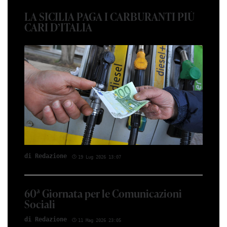
LA SICILIA PAGA I CARBURANTI PIÙ
CARI D’ITALIA
di Redazione
19 Lug 2026 13:07
60ª Giornata per le Comunicazioni
Sociali
di Redazione
11 Mag 2026 23:05