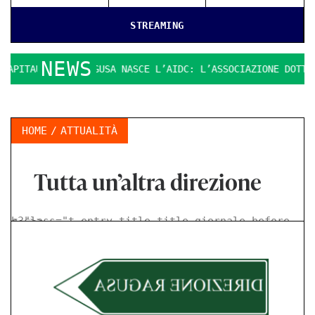
STREAMING
NEWS
A RAGUSA NASCE L’AIDC: L’ASSOCIAZIONE DOTTORI COMMERCIAL
HOME
ATTUALITÀ
Tutta un’altra direzione
< class="t-entry-title title-giornale-before h3">
>