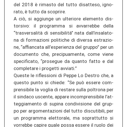
del 2018 è ri­mas­to del tutto di­sat­te­so, igno­
ra­to, è tutto da sco­pri­re.
A ciò, si ag­g­iun­ge un ul­te­rio­re ele­men­to dis­
tor­si­vo: il pro­gram­ma si av­var­reb­be della
“trasversalità di sensibilità” nata dall’in­sa­la­to­
na di for­ma­zio­ni po­liti­che di di­ver­sa es­tra­zio­
ne, “af­fi­an­ca­ta all’espe­rien­za del grup­po” per un
do­cu­men­to che, pre­ci­pua­men­te, come viene
spe­ci­fi­ca­to, “pro­se­gue da quan­to fatto e dal
com­ple­ta­re i pro­get­ti av­via­ti.”
Ques­te le ri­fles­sio­ni di Peppe Lo Destro che, a
ques­to punto si chie­de: “Se può es­se­re com­
pren­si­bi­le la voglia di re­sta­re sulla pol­tro­na per
il sin­da­co us­cen­te, ap­pa­re in­com­pren­si­bi­le l’at­
teg­gia­men­to di su­pi­na con­di­vi­sio­ne del grup­
po per ar­go­men­ta­zio­ni del tutto dis­cu­ti­bi­li, per
un pro­gram­ma elet­to­ra­le, ma so­pr­at­tut­to si
vor­reb­be ca­pi­re quale possa es­se­re il ruolo dei