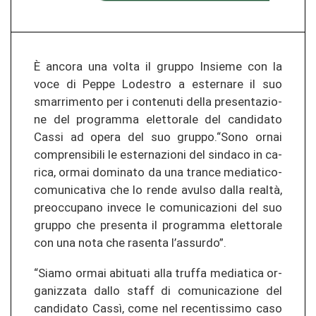
È an­co­ra una volta il grup­po Insie­me con la
voce di Peppe Lo­destro a ester­na­re il suo
smar­ri­men­to per i con­te­nu­ti della pre­sen­ta­zio­
ne del pro­gram­ma elet­to­ra­le del can­di­da­to
Cassi ad opera del suo grup­po.“Sono ornai
com­pren­si­bi­li le ester­na­zio­ni del sin­da­co in ca­
ri­ca, ormai do­mi­na­to da una tran­ce mediatico-​
comunicativa che lo rende avul­so dalla realtà,
pre­oc­cu­pa­no in­ve­ce le co­mu­ni­ca­zio­ni del suo
grup­po che pre­sen­ta il pro­gram­ma elet­to­ra­le
con una nota che ra­sen­ta l’as­sur­do”.
“Siamo ormai ab­i­tua­ti alla truf­fa me­dia­ti­ca or­
ga­ni­z­za­ta dallo staff di co­mu­ni­ca­zio­ne del
can­di­da­to Cassì, come nel re­cen­tis­si­mo caso