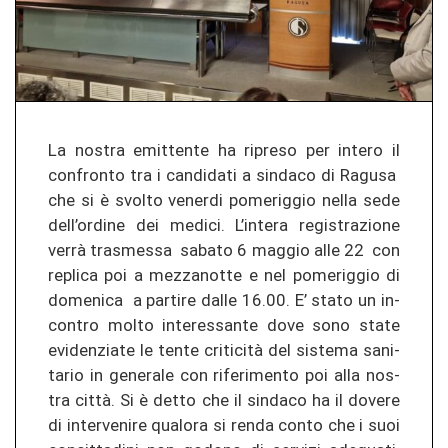
La nos­tra emit­ten­te ha ri­preso per in­te­ro il
con­fron­to tra i can­di­da­ti a sin­da­co di Ra­gu­sa
che si è svol­to ve­ner­di po­me­rig­gio nella sede
dell’or­di­ne dei me­di­ci. L’in­te­ra re­gis­tra­zio­ne
verrà tras­m­es­sa sa­ba­to 6 mag­gio alle 22 con
re­pli­ca poi a me­z­za­not­te e nel po­me­rig­gio di
do­me­ni­ca a par­ti­re dalle 16.00. E’ stato un in­
con­tro molto in­ter­es­san­te dove sono state
evi­den­zia­te le tente criticità del sis­te­ma sa­ni­
ta­rio in ge­ne­ra­le con ri­fe­rimen­to poi alla nos­
tra città. Si è detto che il sin­da­co ha il do­ve­re
di in­ter­ve­ni­re qua­lo­ra si renda conto che i suoi