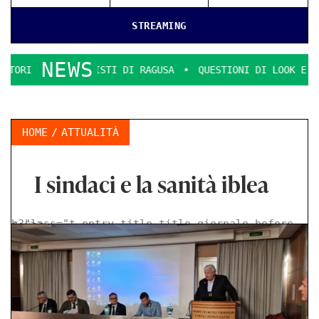
STREAMING
NEWS
ERCIALISTI DI RAGUSA
QUESTIONI DI LOOK E DECENZA.
HOME
ATTUALITÀ
I sindaci e la sanità iblea
< class="t-entry-title title-giornale-before h3">
>