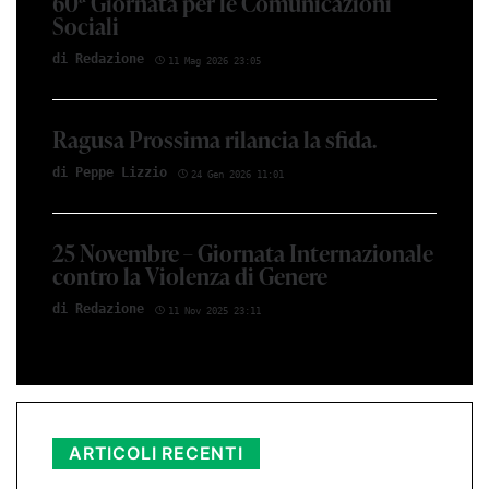
60ª Giornata per le Comunicazioni
Sociali
di Red­azio­ne
11 Mag 2026 23:05
Ragusa Prossima rilancia la sfida.
di Peppe Li­z­zio
24 Gen 2026 11:01
25 Novembre – Giornata Internazionale
contro la Violenza di Genere
di Red­azio­ne
11 Nov 2025 23:11
ARTICOLI RECENTI