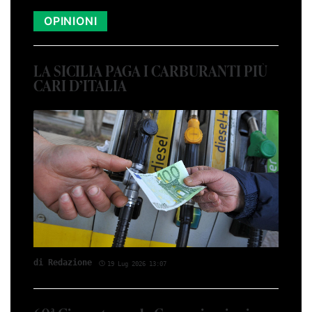
OPINIONI
LA SICILIA PAGA I CARBURANTI PIÙ
CARI D’ITALIA
di Red­azio­ne
19 Lug 2026 13:07