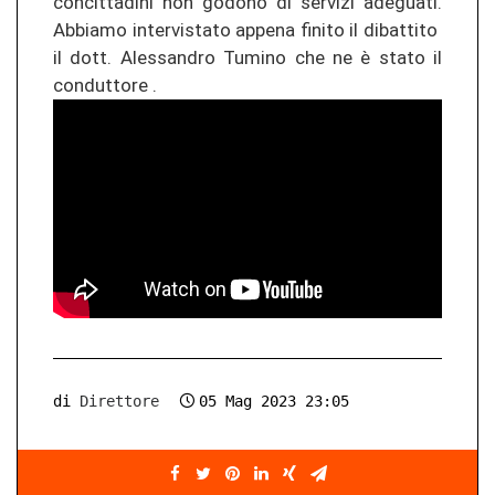
con­cit­ta­di­ni non go­do­no di ser­vi­zi ad­egua­ti.
Ab­bia­mo in­ter­vis­ta­to ap­pe­na fi­ni­to il dibat­ti­to
il dott. Ales­san­dro Tu­mi­no che ne è stato il
con­d­ut­to­re .
di
Direttore
05 Mag 2023 23:05