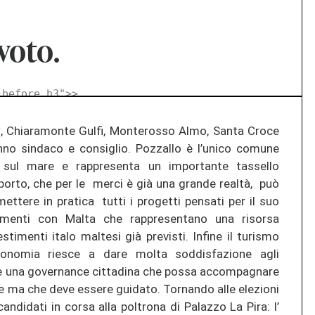
voto.
-before h3">
>
o, Chiaramonte Gulfi, Monterosso Almo, Santa Croce
anno sindaco e consiglio. Pozzallo è l’unico comune
 sul mare e rappresenta un importante tassello
o porto, che per le merci è già una grande realtà, può
ttere in pratica tutti i progetti pensati per il suo
gamenti con Malta che rappresentano una risorsa
timenti italo maltesi già previsti. Infine il turismo
ronomia riesce a dare molta soddisfazione agli
ue una governance cittadina che possa accompagnare
re ma che deve essere guidato. Tornando alle elezioni
andidati in corsa alla poltrona di Palazzo La Pira: l’