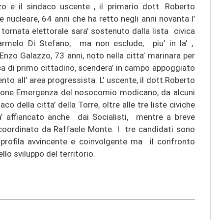
zo e il sindaco uscente , il primario dott. Roberto
ucleare, 64 anni che ha retto negli anni novanta l’
 tornata elettorale sara’ sostenuto dalla lista civica
armelo Di Stefano, ma non esclude, piu’ in la’ ,
. Enzo Galazzo, 73 anni, noto nella citta’ marinara per
ica di primo cittadino, scendera’ in campo appoggiato
nto all’ area progressista. L’ uscente, il dott.Roberto
isione Emergenza del nosocomio modicano, da alcuni
 della citta’ della Torre, oltre alle tre liste civiche
’ affiancato anche dai Socialisti, mentre a breve
coordinato da Raffaele Monte. I tre candidati sono
 profila avvincente e coinvolgente ma il confronto
lo sviluppo del territorio.