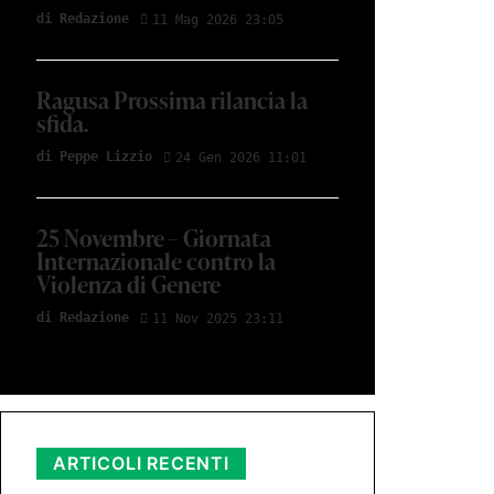
di Redazione
11 Mag 2026 23:05
Ragusa Prossima rilancia la
sfida.
di Peppe Lizzio
24 Gen 2026 11:01
25 Novembre – Giornata
Internazionale contro la
Violenza di Genere
di Redazione
11 Nov 2025 23:11
ARTICOLI RECENTI