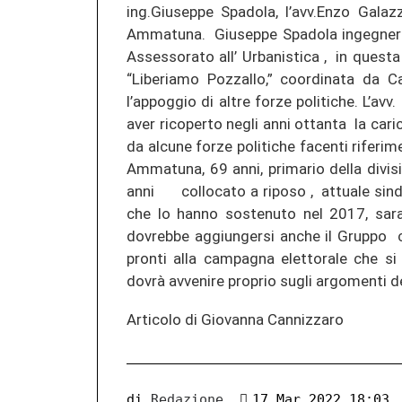
ing.Giuseppe Spadola, l’avv.Enzo Galaz
Ammatuna. Giuseppe Spadola ingegnere n
Assessorato all’ Urbanistica , in questa
“Liberiamo Pozzallo,” coordinata da C
l’appoggio di altre forze politiche. L’avv
aver ricoperto negli anni ottanta la car
da alcune forze politiche facenti riferime
Ammatuna, 69 anni, primario della div
anni collocato a riposo , attuale sindaco
che lo hanno sostenuto nel 2017, sara
dovrebbe aggiungersi anche il Gruppo 
pronti alla campagna elettorale che si
dovrà avvenire proprio sugli argomenti del
Articolo di Giovanna Cannizzaro
di
Redazione
17 Mar 2022 18:03