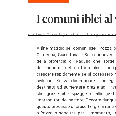
I comuni iblei al 
< class="t-entry-title title-giornale
A fine maggio sei comuni iblei Pozzall
Camerina, Giarratana e Scicli rinnover
della provincia di Ragusa che sorge
dell’economia del territorio ibleo. Il su
crescere rapidamente se si potessero me
sviluppo. Senza dimenticare i colle
destinata ad aumentare grazie agli inves
che grazie alle spiagge e alla gast
imprenditori del settore. Occorre dunq
questo processo di crescita già in itine
a Pozzallo sono tre, per il momento, i c