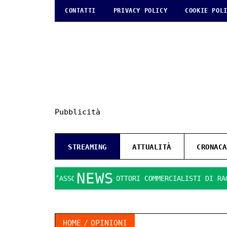
CONTATTI
PRIVACY POLICY
COOKIE POL
Pubblicità
STREAMING
ATTUALITÀ
CRONACA
NEWS
L’AIDC: L’ASSOCIAZIONE DOTTORI COMMERCIALISTI DI RAGUSA
HOME
OPINIONI