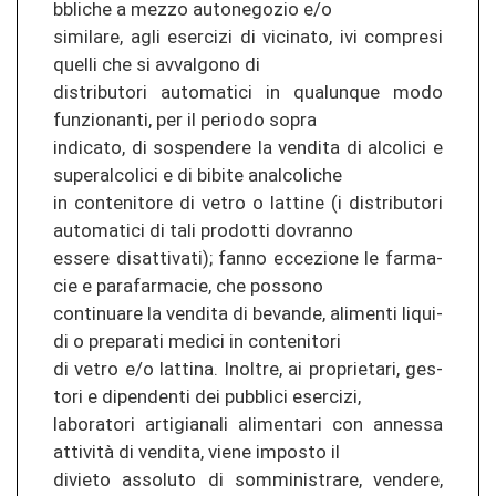
bbli­che a mezzo au­to­nego­zio e/o
si­mi­la­re, agli eser­ci­zi di vi­ci­na­to, ivi com­pre­si
quel­li che si av­val­go­no di
dis­tri­bu­to­ri au­to­ma­ti­ci in qua­lun­que modo
fun­zio­nan­ti, per il pe­rio­do sopra
in­di­ca­to, di sos­pen­de­re la ven­di­ta di al­co­li­ci e
su­per­al­co­li­ci e di bi­bi­te anal­co­li­che
in con­te­ni­to­re di vetro o lat­ti­ne (i dis­tri­bu­to­ri
au­to­ma­ti­ci di tali pro­dot­ti do­vran­no
es­se­re di­sat­ti­va­ti); fanno ec­ce­zio­ne le far­ma­
cie e pa­ra­far­ma­cie, che pos­so­no
con­ti­nua­re la ven­di­ta di be­van­de, ali­men­ti li­qui­
di o pre­pa­ra­ti me­di­ci in con­te­ni­to­ri
di vetro e/o lat­ti­na. In­ol­tre, ai pro­prie­ta­ri, ges­
to­ri e di­pen­den­ti dei pu­bbli­ci eser­ci­zi,
la­bo­ra­to­ri ar­ti­gia­na­li ali­men­ta­ri con an­nes­sa
attività di ven­di­ta, viene im­posto il
di­vie­to as­so­lu­to di som­mi­nis­tra­re, ven­de­re,