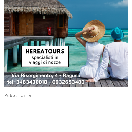
Pubblicità