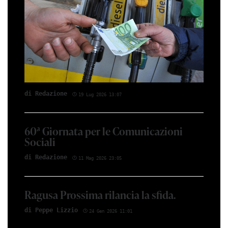
di Red­azio­ne
19 Lug 2026 13:07
60ª Giornata per le Comunicazioni
Sociali
di Red­azio­ne
11 Mag 2026 23:05
Ragusa Prossima rilancia la sfida.
di Peppe Li­z­zio
24 Gen 2026 11:01