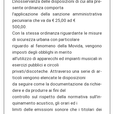
L’in­os­ser­van­za delle dis­po­si­zio­ni di cui alla pre­
sen­te or­di­nan­za com­por­ta
l’ap­pli­ca­zio­ne della san­zio­ne am­mi­nis­tra­ti­va
pe­cu­nia­ria che va da € 25,00 ad €
500,00.
Con la st­es­sa or­di­nan­za ri­guar­dan­te le mi­su­re
di si­cu­re­z­za ur­ba­na con par­ti­co­la­re
ri­guar­do al fe­no­me­no della Mo­vi­da, ven­go­no
im­pos­ti degli ob­bli­ghi in me­ri­to
all’uti­li­z­zo di ap­pa­rec­chi ed im­pian­ti mu­si­ca­li in
eser­ci­zi pu­bbli­ci e cir­co­li
pri­va­ti/dis­co­te­che. At­tra­ver­so una serie di ar­
ti­co­li ven­go­no elen­ca­te le dis­po­si­zio­ni
da se­gui­re come la do­cu­men­ta­zio­ne da ri­chie­
de­re e da pro­dur­re ai fini del
con­trol­lo sul ris­pet­to della nor­ma­ti­va sull’in­
qui­na­men­to acus­ti­co, gli orari ed i
li­mi­ti delle emis­sio­ni so­no­re che i ti­to­la­ri dei