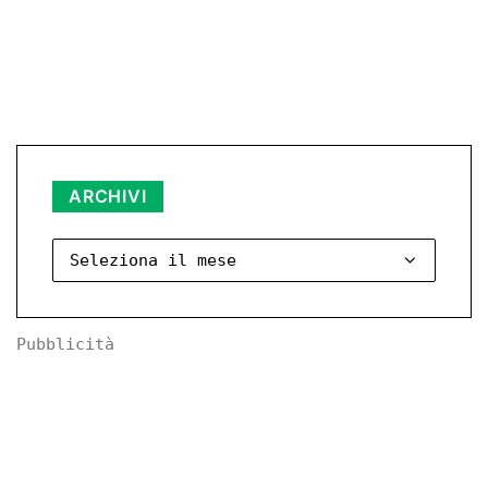
Archivi
ARCHIVI
Pubblicità