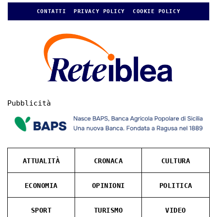
CONTATTI
PRIVACY POLICY
COOKIE POLICY
Pubblicità
ATTUALITÀ
CRONACA
CULTURA
ECONOMIA
OPINIONI
POLITICA
SPORT
TURISMO
VIDEO