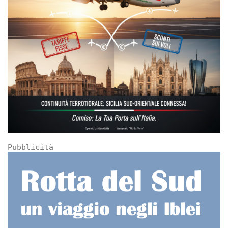
Pubblicità