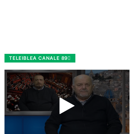
TELEIBLEA CANALE 89