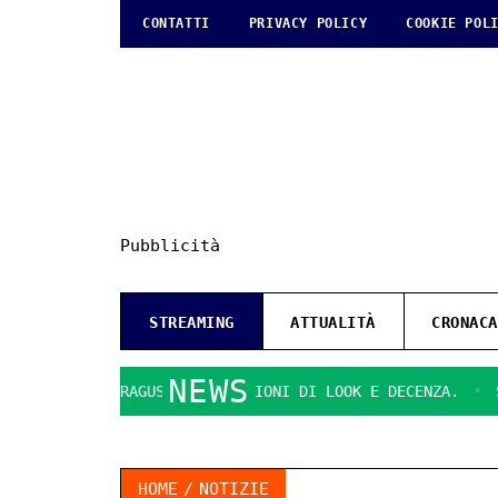
CONTATTI
PRIVACY POLICY
COOKIE POL
Pubblicità
STREAMING
ATTUALITÀ
CRONACA
NEWS
ISTI DI RAGUSA
QUESTIONI DI LOOK E DECENZA.
SVOLTA
HOME
NOTIZIE