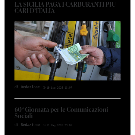
LA SICILIA PAGA I CARBURANTI PIÙ
CARI D’ITALIA
di Red­azio­ne
19 Lug 2026 13:07
60ª Giornata per le Comunicazioni
Sociali
di Red­azio­ne
11 Mag 2026 23:05