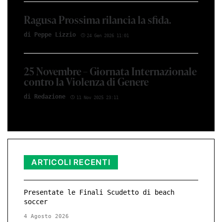
Ragusa Prossima rilancia la sfida.
di Peppe Li­z­zio
24 Gen 2026 11:01
25 Novembre – Giornata Internazionale
contro la Violenza di Genere
di Red­azio­ne
11 Nov 2025 23:11
ARTICOLI RECENTI
Presentate le Finali Scudetto di beach
soccer
4 Agosto 2026