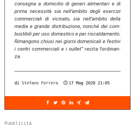
conseg­na a do­mi­ci­lio di ge­ne­ri ali­men­ta­ri e di
prima necessità sia nell’amb­ito degli eser­ci­zi
com­mer­cia­li di vi­ci­na­to, sia nell’amb­ito della
media e gran­de dis­tri­bu­zio­ne, non­ché dei com­
busti­bi­li per uso do­mes­ti­co e per riscald­amen­to.
Ri­man­go­no chiusi nei gior­ni do­me­ni­ca­li e fes­ti­vi
i cen­tri com­mer­cia­li e i outlet”
re­ci­ta l’or­di­nan­
za.
di
Stefano Ferrera
17 Mag 2020 21:05
Pubblicità