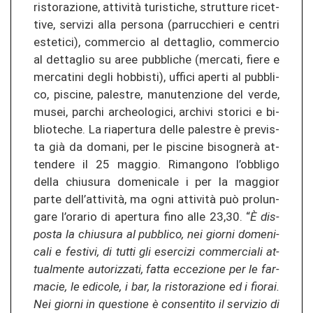
ris­to­ra­zio­ne, attività tu­ris­ti­che, strut­tu­re ri­cet­
ti­ve, ser­vi­zi alla per­so­na (par­ruc­chie­ri e cen­tri
es­te­ti­ci), com­mer­cio al dettag­lio, com­mer­cio
al dettag­lio su aree pu­bbli­che (mer­ca­ti, fiere e
mer­ca­ti­ni degli ho­b­bis­ti), uf­fi­ci aper­ti al pu­bbli­
co, pis­ci­ne, pa­les­tre, ma­nu­ten­zio­ne del verde,
musei, par­chi ar­cheo­lo­gi­ci, ar­chi­vi sto­ri­ci e bi­
blio­te­che. La ria­per­tu­ra delle pa­les­tre è pre­vis­
ta già da do­ma­ni, per le pis­ci­ne bisognerà at­
ten­de­re il 25 mag­gio. Ri­man­go­no l’ob­bli­go
della chius­u­ra do­me­ni­ca­le i per la mag­gior
parte dell’attività, ma ogni attività può pro­lun­
ga­re l’ora­rio di aper­tu­ra fino alle 23,30. “
È dis­
pos­ta la chius­u­ra al pu­bbli­co, nei gior­ni do­me­ni­
ca­li e fes­ti­vi, di tutti gli eser­ci­zi com­mer­cia­li at­
tual­men­te au­to­ri­z­za­ti, fatta ec­ce­zio­ne per le far­
ma­cie, le edi­co­le, i bar, la ris­to­ra­zio­ne ed i fio­rai.
Nei gior­ni in ques­tio­ne è con­sen­ti­to il ser­vi­zio di