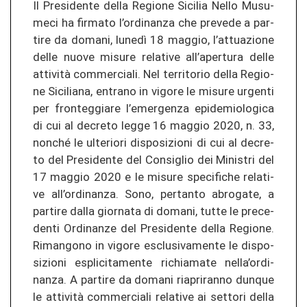
Il Pre­si­den­te della Re­gio­ne Si­ci­lia Nello Mu­su­
me­ci ha fir­ma­to l’or­di­nan­za che pre­ve­de a par­
ti­re da do­ma­ni, lunedì 18 mag­gio, l’at­tua­zio­ne
delle nuove mi­su­re re­la­ti­ve all’aper­tu­ra delle
attività com­mer­cia­li. Nel ter­ri­to­rio della Re­gio­
ne Si­ci­lia­na, en­tra­no in vi­go­re le mi­su­re ur­gen­ti
per fron­teg­gia­re l’emer­gen­za epi­de­mio­lo­gi­ca
di cui al de­cre­to legge 16 mag­gio 2020, n. 33,
non­ché le ul­te­rio­ri dis­po­si­zio­ni di cui al de­cre­
to del Pre­si­den­te del Con­siglio dei Mi­nis­tri del
17 mag­gio 2020 e le mi­su­re spe­ci­fi­che re­la­ti­
ve all’or­di­nan­za. Sono, per­tan­to ab­ro­ga­te, a
par­ti­re dalla gior­na­ta di do­ma­ni, tutte le pre­ce­
den­ti Or­di­nan­ze del Pre­si­den­te della Re­gio­ne.
Ri­man­go­no in vi­go­re es­clu­si­va­men­te le dis­po­
si­zio­ni espli­ci­ta­men­te ri­chia­ma­te nella’or­di­
nan­za. A par­ti­re da do­ma­ni ria­priran­no dun­que
le attività com­mer­cia­li re­la­ti­ve ai set­to­ri della