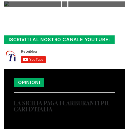
Rimani sempre aggiornato, scopri la
Diretta TV e le repliche in streaming.
Cloicca qui!
.
ISCRIVITI AL NOSTRO CANALE YOUTUBE:
OPINIONI
LA SICILIA PAGA I CARBURANTI PIÙ
CARI D’ITALIA