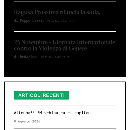
Ragusa Prossima rilancia la sfida.
di Peppe Lizzio
24 Gen 2026 11:01
25 Novembre – Giornata Internazionale
contro la Violenza di Genere
di Redazione
11 Nov 2025 23:11
ARTICOLI RECENTI
Attonna!!!!Mischinu cu ci capitau.
8 Agosto 2026