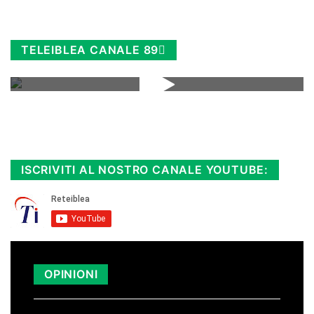
TELEIBLEA CANALE 89
Rimani sempre aggiornato, scopri la
Diretta TV e le repliche in streaming.
Cloicca qui!
.
ISCRIVITI AL NOSTRO CANALE YOUTUBE:
OPINIONI