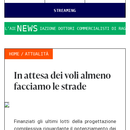
STREAMING
NEWS
AIDC: L’ASSOCIAZIONE DOTTORI COMMERCIALISTI DI RAGUSA
HOME
ATTUALITÀ
In attesa dei voli almeno
facciamo le strade
Fi­nan­zia­ti gli ul­ti­mi lotti della pro­get­ta­zio­ne
com­ples­si­va ri­guar­dan­te il po­ten­zia­men­to dei