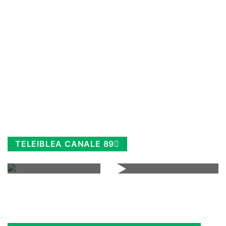
TELEIBLEA CANALE 89
Rimani sempre aggiornato, scopri la
Diretta TV e le repliche in streaming.
Cloicca qui!
.