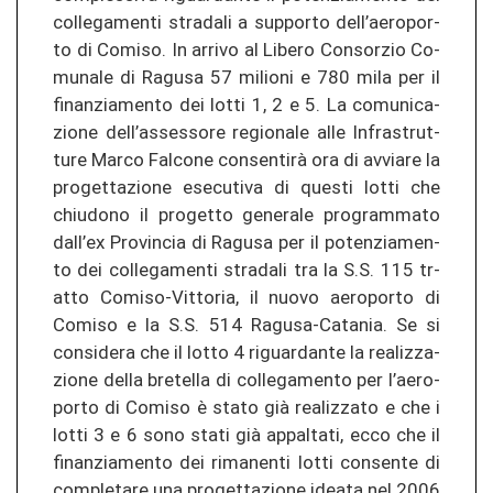
col­le­ga­men­ti stra­da­li a sup­por­to dell’ae­ro­por­
to di Co­mi­so. In ar­ri­vo al Li­be­ro Con­sor­zio Co­
mu­na­le di Ra­gu­sa 57 mi­lio­ni e 780 mila per il
fi­nan­zia­men­to dei lotti 1, 2 e 5. La co­mu­ni­ca­
zio­ne dell’as­ses­so­re re­gio­na­le alle In­fras­trut­
tu­re Marco Fal­co­ne consentirà ora di av­via­re la
pro­get­ta­zio­ne ese­cu­ti­va di ques­ti lotti che
chiu­do­no il pro­get­to ge­ne­ra­le pro­gram­ma­to
dall’ex Pro­vin­cia di Ra­gu­sa per il po­ten­zia­men­
to dei col­le­ga­men­ti stra­da­li tra la S.S. 115 tr­
at­to Comiso-​Vittoria, il nuovo ae­ro­por­to di
Co­mi­so e la S.S. 514 Ragusa-​Catania. Se si
con­si­de­ra che il lotto 4 ri­guar­dan­te la re­a­li­z­za­
zio­ne della bre­tel­la di col­le­ga­men­to per l’ae­ro­
por­to di Co­mi­so è stato già re­a­li­z­za­to e che i
lotti 3 e 6 sono stati già ap­pal­ta­ti, ecco che il
fi­nan­zia­men­to dei ri­ma­nen­ti lotti con­sen­te di
com­ple­ta­re una pro­get­ta­zio­ne idea­ta nel 2006