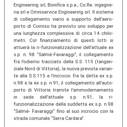
En­gi­nee­ring srl, Bo­ni­fi­ca s.p.a., Co.Re. in­geg­ne­
ria srl e Om­ni­ser­vi­ce En­gi­nee­ring srl. Il sis­te­ma
di col­le­ga­men­to via­rio a sup­por­to dell’ae­ro­
por­to di Co­mi­so ha pre­vis­to uno svi­lup­po per
una lun­ghe­z­za com­ples­si­va di circa 14 chi­lo­
me­tri. Col fi­nan­zia­men­to di ques­ti lotti si
attuerà la ri-​funzionalizzazione dell’at­tua­le ex
s.p. n. 98 “Salmè-​Favaraggi”, il col­le­ga­men­to
fra l’odier­no trac­cia­to della S.S. 115 (tan­gen­
zia­le Nord di Vit­to­ria), la nuova pre­vis­ta va­rian­
te alla S.S.115 e l’in­cro­cio fra la detta ex s.p.
n.98 e la ex s.p. n.91; il col­le­ga­men­to all’au­to­
por­to di Vit­to­ria tra­mi­te l’am­mo­der­na­men­to
in sede dell’at­tua­le s.p. n.91; la ri-​
funzionalizzazione della su­d­det­ta ex s.p. n.98
“Salmè-​ Fa­va­rag­gi” fino al suo in­cro­cio con la
stra­da co­mu­na­le “Serra Car­da­ra”.