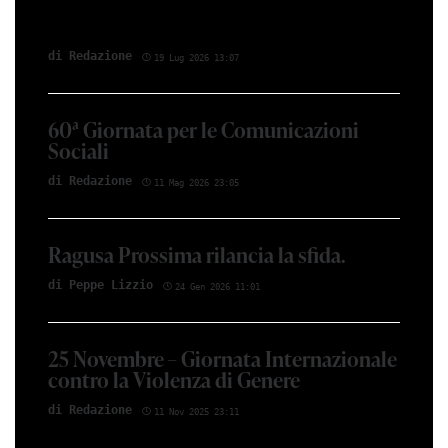
di Red­azio­ne
19 Lug 2026 13:07
60ª Giornata per le Comunicazioni
Sociali
di Red­azio­ne
11 Mag 2026 23:05
Ragusa Prossima rilancia la sfida.
di Peppe Li­z­zio
24 Gen 2026 11:01
25 Novembre – Giornata Internazionale
contro la Violenza di Genere
di Red­azio­ne
11 Nov 2025 23:11