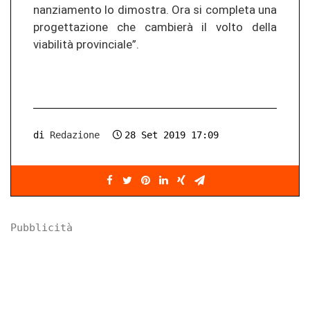
nan­zia­men­to lo di­mos­tra. Ora si com­ple­ta una
pro­get­ta­zio­ne che cambierà il volto della
viabilità pro­vin­cia­le”.
di
Redazione
28 Set 2019 17:09
Pubblicità