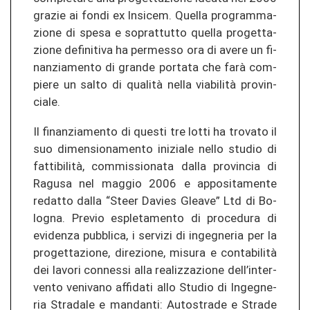
gra­zie ai fondi ex Ins­icem. Quel­la pro­gram­ma­
zio­ne di spesa e so­pr­at­tut­to quel­la pro­get­ta­
zio­ne de­fi­ni­ti­va ha perm­es­so ora di avere un fi­
nan­zia­men­to di gran­de por­ta­ta che farà com­
pie­re un salto di qualità nella viabilità pro­vin­
cia­le.
Il fi­nan­zia­men­to di ques­ti tre lotti ha tro­va­to il
suo dimen­sio­na­men­to in­izia­le nello stu­dio di
fattibilità, com­mis­sio­na­ta dalla pro­vin­cia di
Ra­gu­sa nel mag­gio 2006 e ap­po­si­ta­men­te
redat­to dalla “Steer Da­vies Glea­ve” Ltd di Bo­
lo­gna. Pre­vio esple­ta­men­to di pro­ce­du­ra di
evi­den­za pu­bbli­ca, i ser­vi­zi di in­geg­ne­ria per la
pro­get­ta­zio­ne, di­re­zio­ne, mi­su­ra e contabilità
dei la­vo­ri con­nes­si alla re­a­li­z­za­zio­ne dell’in­ter­
ven­to veniva­no af­fi­da­ti allo Stu­dio di In­geg­ne­
ria Stra­da­le e man­dan­ti: Au­tos­tra­de e Stra­de