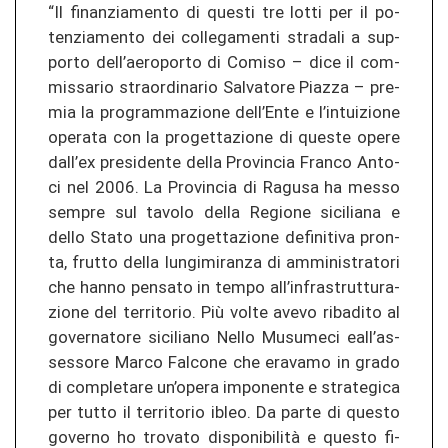
“Il fi­nan­zia­men­to di ques­ti tre lotti per il po­
ten­zia­men­to dei col­le­ga­men­ti stra­da­li a sup­
por­to dell’ae­ro­por­to di Co­mi­so – dice il com­
mis­sa­rio stra­or­di­na­rio Sal­va­to­re Pia­z­za – pre­
mia la pro­gram­ma­zio­ne dell’Ente e l’in­tui­zio­ne
ope­ra­ta con la pro­get­ta­zio­ne di ques­te opere
dall’ex pre­si­den­te della Pro­vin­cia Fran­co An­to­
ci nel 2006. La Pro­vin­cia di Ra­gu­sa ha messo
sem­pre sul ta­vo­lo della Re­gio­ne si­ci­lia­na e
dello Stato una pro­get­ta­zio­ne de­fi­ni­ti­va pron­
ta, frut­to della lun­g­imi­ran­za di am­mi­nis­tra­to­ri
che hanno pen­sa­to in tempo all’in­fras­trut­tu­ra­
zio­ne del ter­ri­to­rio. Più volte avevo ribad­i­to al
go­ver­na­to­re si­ci­lia­no Nello Mu­su­me­ci eall’as­
ses­so­re Marco Fal­co­ne che era­v­a­mo in grado
di com­ple­ta­re un’opera im­po­nen­te e stra­te­gi­ca
per tutto il ter­ri­to­rio ibleo. Da parte di ques­to
go­ver­no ho tro­va­to disponibilità e ques­to fi­