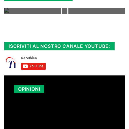
Rimani sempre aggiornato, scopri la
Diretta TV e le repliche in streaming.
Cloicca qui!
.
ISCRIVITI AL NOSTRO CANALE YOUTUBE:
OPINIONI
LA SICILIA PAGA I CARBURANTI PIÙ
CARI D’ITALIA