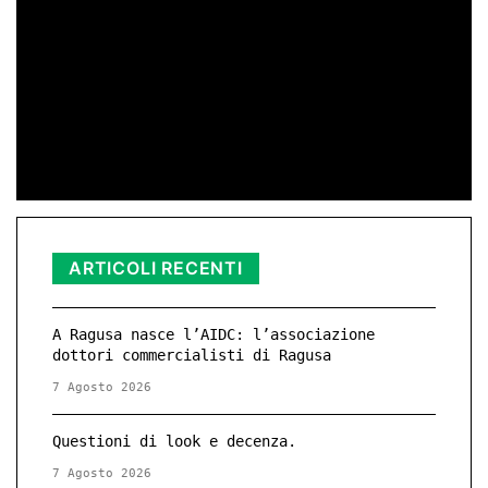
25 Novembre – Giornata Internazionale
contro la Violenza di Genere
di Redazione
11 Nov 2025 23:11
ARTICOLI RECENTI
A Ragusa nasce l’AIDC: l’associazione
dottori commercialisti di Ragusa
7 Agosto 2026
Questioni di look e decenza.
7 Agosto 2026