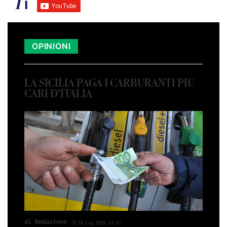
OPINIONI
LA SICILIA PAGA I CARBURANTI PIÙ
CARI D’ITALIA
di Red­azio­ne
19 Lug 2026 13:07