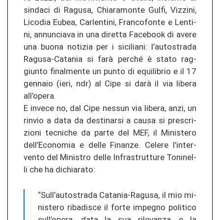
sin­da­ci di Ra­gu­sa, Chia­ra­mon­te Gulfi, Vi­z­zi­ni,
Li­co­dia Eubea, Car­len­ti­ni, Fran­co­fon­te e Len­ti­
ni, an­nun­cia­va in una di­ret­ta Facebook di avere
una buona no­ti­zia per i si­ci­lia­ni: l’au­tos­tra­da
Ragusa-​Catania si farà per­ché è stato rag­
giun­to fi­nal­men­te un punto di equi­li­brio e il 17
gen­naio (ieri, ndr) al Cipe si darà il via li­be­ra
all’opera.
E in­ve­ce no, dal Cipe nes­sun via li­be­ra, anzi, un
rin­vio a data da de­sti­nar­si a causa si prescri­
zio­ni tec­ni­che da parte del MEF, il Mi­nis­te­ro
dell’Eco­no­mia e delle Fi­nan­ze. Ce­le­re l’in­ter­
ven­to del Mi­nis­tro delle In­fras­trut­tu­re To­ni­nel­
li che ha di­chia­ra­to:
“Sull’au­tos­tra­da Catania-​Ragusa, il mio mi­
nis­te­ro ribad­is­ce il forte im­pe­g­no po­li­ti­co
sull’opera, data la sua ri­le­van­za, e la