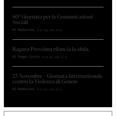
60ª Giornata per le Comunicazioni
Sociali
di Red­azio­ne
11 Mag 2026 23:05
Ragusa Prossima rilancia la sfida.
di Peppe Li­z­zio
24 Gen 2026 11:01
25 Novembre – Giornata Internazionale
contro la Violenza di Genere
di Red­azio­ne
11 Nov 2025 23:11