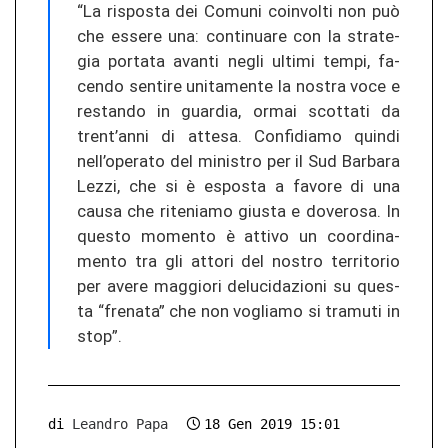
“La ris­pos­ta dei Co­mu­ni co­in­vol­ti non può
che es­se­re una: con­ti­nua­re con la stra­te­
gia por­ta­ta avan­ti negli ul­ti­mi tempi, fa­
cen­do sen­ti­re uni­ta­men­te la nos­tra voce e
re­stan­do in guar­dia, ormai scot­ta­ti da
trent’anni di at­te­sa. Con­fi­dia­mo quin­di
nell’ope­ra­to del mi­nis­tro per il Sud Bar­ba­ra
Lezzi, che si è es­pos­ta a fa­vo­re di una
causa che ri­te­nia­mo gius­ta e do­ve­ro­sa. In
ques­to mo­men­to è at­ti­vo un co­or­di­na­
men­to tra gli at­to­ri del nos­tro ter­ri­to­rio
per avere mag­gio­ri de­lu­ci­da­zio­ni su ques­
ta “fre­na­ta” che non voglia­mo si tra­mu­ti in
stop”.
di
Leandro Papa
18 Gen 2019 15:01