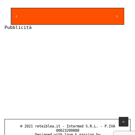
Pubblicità
© 2021 reteiblea.it - Intermed S.R.L. - P.IVA
00623200888
Designed with love & passion by