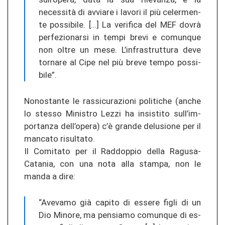
necessità di av­via­re i la­vo­ri il più ce­ler­men­
te pos­si­bi­le. […] La ve­ri­fi­ca del MEF dovrà
per­fe­zio­nar­si in tempi brevi e co­mun­que
non oltre un mese. L’in­fras­trut­tu­ra deve
tor­na­re al Cipe nel più breve tempo pos­si­
bi­le”.
No­no­stan­te le ras­si­cu­ra­zio­ni po­liti­che (anche
lo st­es­so Mi­nis­tro Lezzi ha in­sis­ti­to sull’im­
por­tan­za dell’opera) c’è gran­de de­lu­sio­ne per il
man­ca­to ri­sul­ta­to.
Il Com­ita­to per il Ra­ddop­pio della Ragusa-​
Catania, con una nota alla stam­pa, non le
manda a dire:
“Ave­v­a­mo già ca­pi­to di es­se­re figli di un
Dio Mi­no­re, ma pen­sia­mo co­mun­que di es­