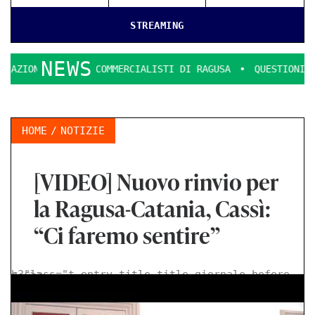
STREAMING
NEWS
ORI COMMERCIALISTI DI RAGUSA
QUESTIONI DI LOOK E DECE
HOME
NOTIZIE
[VIDEO] Nuovo rinvio per
la Ragusa-Catania, Cassì:
“Ci faremo sentire”
< class="t-entry-title title-giornale-before h3">
>