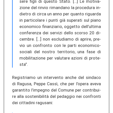
se­re figli di ques­to Stato. […] Le mo­ti­va­
zio­ne del rin­vio ri­man­da­no la pro­ce­du­ra in­
die­tro di circa un anno per quan­to ri­guar­da
in par­ti­co­la­re i punti già su­pe­ra­ti sul piano
eco­no­mi­co fi­nan­zia­rio, ogget­to dell’ul­ti­ma
con­fe­ren­za dei ser­vi­zi dello scor­so 20 di­
cem­bre. […] non es­clu­dia­mo di apri­re, pre­
vio un con­fron­to con le parti economico-​
sociali del nos­tro ter­ri­to­rio, una fase di
mo­bi­li­ta­zio­ne per va­lu­ta­re azio­ni di pro­te­
sta”.
Re­gis­tria­mo un in­ter­ven­to anche del sin­da­co
di Ra­gu­sa, Peppe Cassì, che per l’opera aveva
ga­ran­ti­to l’im­pe­g­no del Co­mu­ne per con­tri­bui­
re alla sostenibilità del pe­dag­gio nei con­fron­ti
dei cit­ta­di­ni ra­gu­s­a­ni: