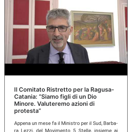
Il Comitato Ristretto per la Ragusa-
Catania: “Siamo figli di un Dio
Minore. Valuteremo azioni di
protesta”
Ap­pe­na un mese fa il Mi­nis­tro per il Sud, Bar­ba­
ra Lezzi, del Mo­vi­men­to 5 Stel­le, insie­me ai