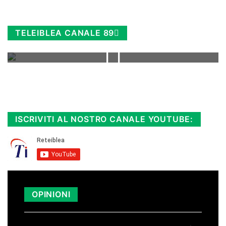
TELEIBLEA CANALE 89
Rimani sempre aggiornato, scopri la
Diretta TV e le repliche in streaming.
Cloicca qui!
.
ISCRIVITI AL NOSTRO CANALE YOUTUBE:
OPINIONI