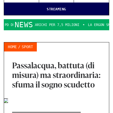
STREAMING
NEWS
IA INCARICHI PER 7,5 MILIONI
LA ERGON SMENTICE
LA 
HOME
SPORT
Passalacqua, battuta (di
misura) ma straordinaria:
sfuma il sogno scudetto