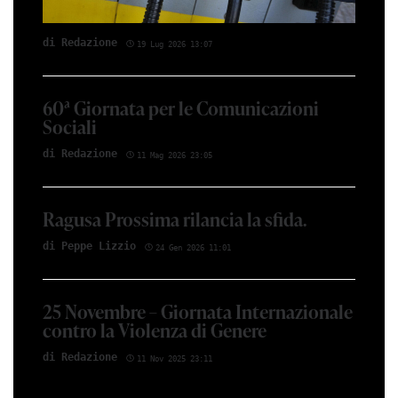
di Redazione
19 Lug 2026 13:07
60ª Giornata per le Comunicazioni
Sociali
di Redazione
11 Mag 2026 23:05
Ragusa Prossima rilancia la sfida.
di Peppe Lizzio
24 Gen 2026 11:01
25 Novembre – Giornata Internazionale
contro la Violenza di Genere
di Redazione
11 Nov 2025 23:11