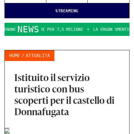
STREAMING
NEWS
NCARICHI PER 7,5 MILIONI
LA ERGON SMENTICE
LA COM
HOME
ATTUALITÀ
Istituito il servizio
turistico con bus
scoperti per il castello di
Donnafugata