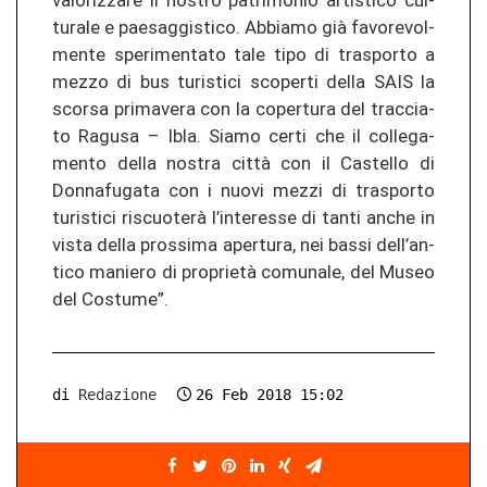
va­lo­ri­z­za­re il nos­tro pa­tri­mo­nio ar­tis­ti­co cul­
tu­ra­le e pae­sag­gis­ti­co. Ab­bia­mo già fa­vo­revol­
men­te sper­imen­ta­to tale tipo di tras­por­to a
mezzo di bus tu­ris­ti­ci sco­per­ti della SAIS la
scor­sa pri­ma­ve­ra con la co­per­tu­ra del trac­cia­
to Ra­gu­sa – Ibla. Siamo certi che il col­le­ga­
men­to della nos­tra città con il Cas­tel­lo di
Don­na­fu­ga­ta con i nuovi mezzi di tras­por­to
tu­ris­ti­ci riscuoterà l’in­ter­es­se di tanti anche in
vista della pros­si­ma aper­tu­ra, nei bassi dell’an­
ti­co ma­nie­ro di proprietà co­mu­na­le, del Museo
del Cos­tu­me”.
di
Redazione
26 Feb 2018 15:02