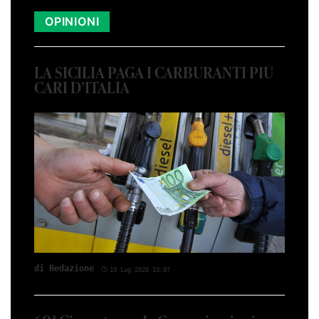
OPINIONI
LA SICILIA PAGA I CARBURANTI PIÙ
CARI D’ITALIA
di Red­azio­ne
19 Lug 2026 13:07