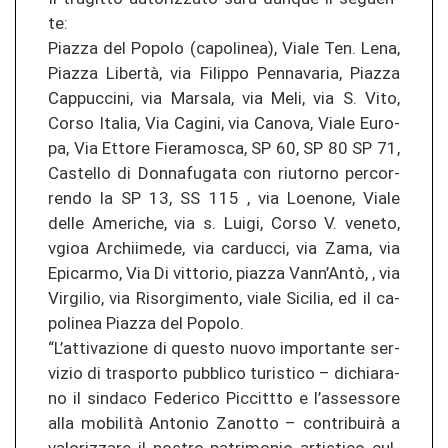
te:
Pia­z­za del Po­po­lo (ca­po­li­nea), Viale Ten. Lena,
Pia­z­za Libertà, via Fi­lip­po Pen­na­va­ria, Pia­z­za
Cap­puc­ci­ni, via Mar­sa­la, via Meli, via S. Vito,
Corso Ita­lia, Via Ca­gi­ni, via Ca­no­va, Viale Eu­ro­
pa, Via Et­to­re Fie­r­a­mos­ca, SP 60, SP 80 SP 71,
Cas­tel­lo di Don­na­fu­ga­ta con riu­tor­no per­cor­
ren­do la SP 13, SS 115 , via Loe­no­ne, Viale
delle Ame­ri­che, via s. Luigi, Corso V. ve­ne­to,
vgioa Ar­chii­me­de, via car­duc­ci, via Zama, via
Epi­car­mo, Via Di vit­to­rio, pia­z­za Vann’Antò, , via
Vir­gi­lio, via Ri­sor­gi­men­to, viale Si­ci­lia, ed il ca­
po­li­nea Pia­z­za del Po­po­lo.
“L’at­ti­va­zio­ne di ques­to nuovo im­por­tan­te ser­
vi­zio di tras­por­to pu­bbli­co tu­ris­ti­co – di­chia­ra­
no il sin­da­co Fe­de­ri­co Pic­cittto e l’as­ses­so­re
alla mobilità An­to­nio Za­not­to – contribuirà a