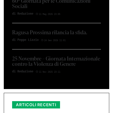
60ª Giornata per le Comunicazioni
Sociali
di Red­azio­ne
11 Mag 2026 23:05
Ragusa Prossima rilancia la sfida.
di Peppe Li­z­zio
24 Gen 2026 11:01
25 Novembre – Giornata Internazionale
contro la Violenza di Genere
di Red­azio­ne
11 Nov 2025 23:11
ARTICOLI RECENTI