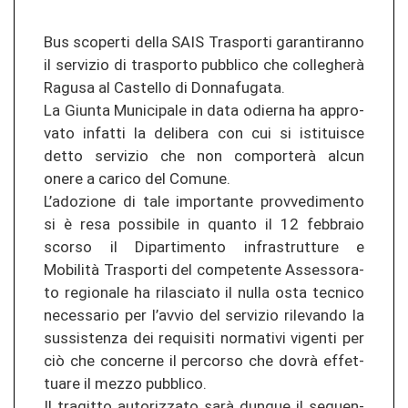
Bus sco­per­ti della SAIS Tras­por­ti ga­ran­ti­ran­no
il ser­vi­zio di tras­por­to pu­bbli­co che collegherà
Ra­gu­sa al Cas­tel­lo di Don­na­fu­ga­ta.
La Giun­ta Mu­ni­ci­pa­le in data odier­na ha ap­pro­
va­to in­fat­ti la de­li­be­ra con cui si is­ti­t­uis­ce
detto ser­vi­zio che non comporterà alcun
onere a ca­ri­co del Co­mu­ne.
L’ad­ozio­ne di tale im­por­tan­te pro­v­ved­imen­to
si è resa pos­si­bi­le in quan­to il 12 febbraio
scor­so il Di­par­ti­men­to in­fras­trut­tu­re e
Mobilità Tras­por­ti del com­pe­ten­te As­ses­so­ra­
to re­gio­na­le ha ri­la­s­cia­to il nulla osta tec­ni­co
ne­ces­sa­rio per l’avvio del ser­vi­zio ri­le­van­do la
sus­sis­ten­za dei re­qui­si­ti nor­ma­ti­vi vi­gen­ti per
ciò che con­cer­ne il per­cor­so che dovrà ef­fet­
tua­re il mezzo pu­bbli­co.
Il tra­git­to au­to­ri­z­za­to sarà dun­que il se­guen­