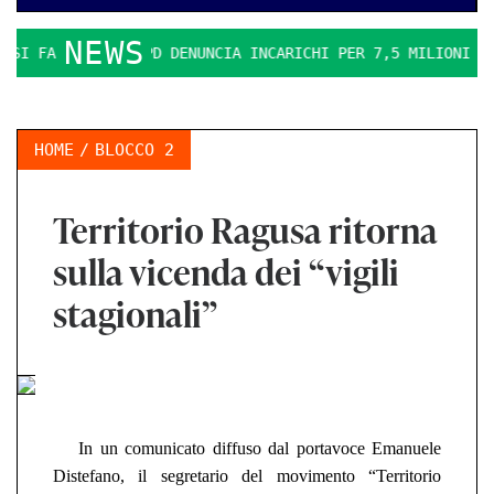
NEWS
I FA DURO. IL PD DENUNCIA INCARICHI PER 7,5 MILIONI
L
HOME
BLOCCO 2
Territorio Ragusa ritorna
sulla vicenda dei “vigili
stagionali”
In un comunicato diffuso dal portavoce
Emanuele
Distefano
,
il segretario del movimento “Territorio