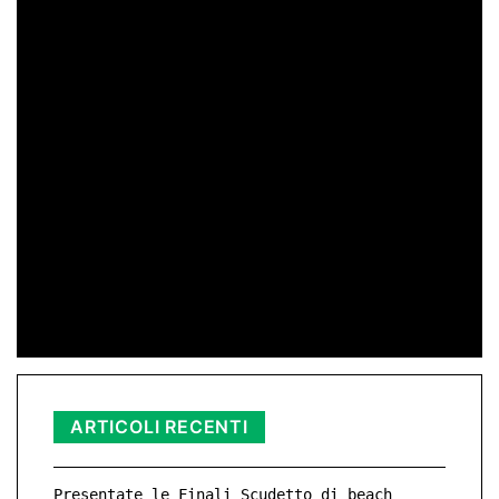
di Redazione
11 Mag 2026 23:05
di Peppe Lizzio
24 Gen 2026 11:01
di Redazione
11 Nov 2025 23:11
ARTICOLI RECENTI
Presentate le Finali Scudetto di beach