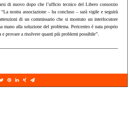
arsi di nuovo dopo che l’ufficio tecnico del Libero consorzio
à. “La nostra associazione – ha
concluso
– sarà vigile
e se
guirà
 attenzioni di un commissario
che si
mostrato
un
interlocutore
a mano alla soluzione del problema. Pericentro è nata proprio
a e provare a risolvere quanti più problemi possibile”.