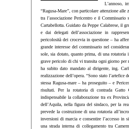
L’annoso, im
“Ragusa-Mare”, con particolare attenzione alle 
tra l’a
ssociazione Pericentro
e il C
ommissario s
Cartabellotta.
Guidato da Peppe Calabrese, il gr
e
da
i delegati dell’associazione in rappres
pericolosità dei crocevia in questione –
ha
affe
grande interesse del commissario
nel considera
sole,
sia dotato,
quanto prima, di una rotatoria
grave pericolo di chi vi transita ogni giorno per
ha
subito
dato mandato al dirigente, ing. Carl
realizzazione dell’
opera. “
Sono stato
l’artefice 
stessa
Ragusa-mar
e – ha proseguito –
e
Perice
risultati.
Pe
r la rotatoria di contrada Gatto 
indispensabile
la collaborazione tra ex Provin
dell’Aquila, nella figura del sindaco, per
la re
prevede
la costruzione di una rotatoria all’incr
inversioni di marcia
e consentire l’accesso in s
una strada interna
di collegamento tra
Camemi