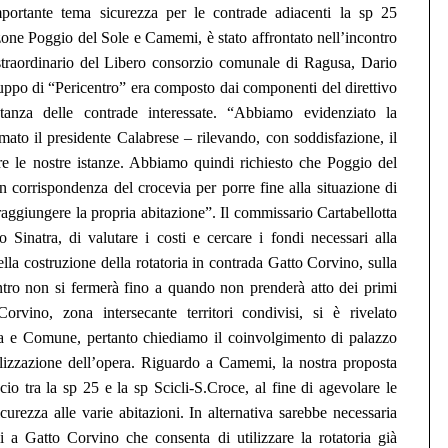
portante tema sicurezza per le contrade adiacenti la sp 25
zone Poggio del Sole e Camemi, è stato affrontato nell’incontro
traordinario del Libero consorzio comunale di Ragusa, Dario
uppo di “Pericentro”
era composto dai com
ponenti del direttivo
entanza delle contrade
interessate
. “Abbiamo
evidenziato la
rma
to
il presidente
Calabrese –
rilevando, co
n soddisfazione,
il
re le nostre istanze.
Abbiamo
quindi
richiesto che Po
ggio del
 in corrispondenza del crocevia
per porre fine alla situazione di
 raggiungere la propria abitazione”. Il commissario
Cartabellotta
o Sinatra, di valutare i costi e cercare i fondi
necessari alla
della costruzione della rotatoria in contrada Gatto Corvino,
sulla
ntro non si fermerà fino a quando non p
renderà
atto dei primi
Corvino, zona intersecante territori condivisi, si
è
rivelato
cia e Comune,
pertanto chiediamo
il
coinvolg
imento di
palazzo
alizzazione dell’opera. Riguardo a
Camemi, la
nostra
proposta
ocio tra la
s
p 25 e la
s
p Scicli-S.Croce,
al fine di
agevolare le
icurezza alle
varie abitazioni.
In
alternativa s
arebbe necessaria
 a Gatto Corvino
che consenta di
utilizzare la rotatoria già