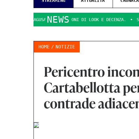
STREAMING
ATTUALITÀ
CRONACA
NEWS
I RAGUSA
QUESTIONI DI LOOK E DECENZA.
SVOLTA DECI
HOME
NOTIZIE
Pericentro incon
Cartabellotta per
contrade adiace