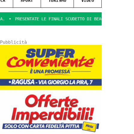
ICA
SPORT
TURISMO
VIDEO
ENTATE LE FINALI SCUDETTO DI BEACH SOCCER
IL GIOCO SI
Pubblicità