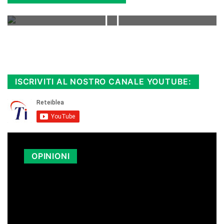
Rimani sempre aggiornato, scopri la
Diretta TV e le repliche in streaming.
Cloicca qui!
.
ISCRIVITI AL NOSTRO CANALE YOUTUBE:
OPINIONI
LA SICILIA PAGA I CARBURANTI PIÙ
CARI D’ITALIA