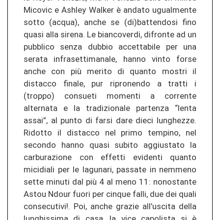
Micovic e Ashley Walker è andato ugualmente
sotto (acqua), anche se (di)battendosi fino
quasi alla sirena. Le biancoverdi, difronte ad un
pubblico senza dubbio accettabile per una
serata infrasettimanale, hanno vinto forse
anche con più merito di quanto mostri il
distacco finale, pur ripronendo a tratti i
(troppo) consueti momenti a corrente
alternata e la tradizionale partenza “lenta
assai”, al punto di farsi dare dieci lunghezze.
Ridotto il distacco nel primo tempino, nel
secondo hanno quasi subito aggiustato la
carburazione con effetti evidenti quanto
micidiali per le lagunari, passate in nemmeno
sette minuti dal più 4 al meno 11: nonostante
Astou Ndour fuori per cinque falli, due dei quali
consecutivi!. Poi, anche grazie all’uscita della
lunghissima di casa, la vice capolista si è