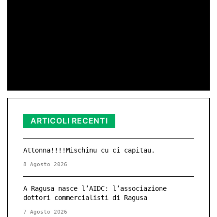
25 Novembre – Giornata Internazionale
contro la Violenza di Genere
di Redazione
11 Nov 2025 23:11
ARTICOLI RECENTI
Attonna!!!!Mischinu cu ci capitau.
8 Agosto 2026
A Ragusa nasce l’AIDC: l’associazione
dottori commercialisti di Ragusa
7 Agosto 2026