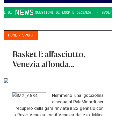
NEWS
 DI RAGUSA
QUESTIONI DI LOOK E DECENZA.
SVOLTA DEC
HOME
SPORT
Basket f: all'asciutto,
Venezia affonda…
Nemmeno una gocciolina
d’acqua al PalaMinardi per
il recupero della gara rinviata il 22 gennaio con
la Reyer Venezia, ma il Venezia delle ex Milica