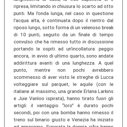
ripresa, limitando in chiusura lo scarto ad otto
punti. Ma l’onda lunga, nel caso in questione
l’acqua alta, è continuata dopo il rientro dal
riposo lungo, sotto forma di un velenoso break
di 10 punti, seguito da un finale di tempo
convulso che ha rimesso tutto in discussione
portando le ospiti ad un’incollatura: peggio
ancora, in avvio di ultimo quarto, sono andate
addirittura avanti di una lunghezza. A quel
punto, mentre non pochi avrebbero
scommesso di aver visto le streghe di Lucca
volteggiare sul parquet, le aquile (con le
italiane al massimo, una grande Erlana Larkins
e Juie Vanloo ispirata), hanno tirato fuori gli
artigli: il vantaggio “loro” è durato pochi
secondi, poi con una bomba hanno rimesso il
treno sul binario giusto e Venezia ha iniziato
ad annaspare. Superata la doppia cifra hanno