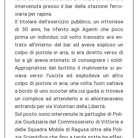
in­ter­ve­nu­ta pres­so il bar della sta­zio­ne fer­ro­
via­ria per ra­pi­na.
Il ti­to­la­re dell’eser­ci­zio pu­bbli­co, un vit­to­ri­ese
di 30 anni, ha ri­fe­ri­to agli Agen­ti che poco
prima un in­di­vi­duo col volto tra­vi­sa­to era en­
tra­to all’in­ter­no del bar ed aveva esplo­so un
colpo di pis­to­la in aria, si era di­ret­to verso di
lui e gli aveva in­ti­ma­to di conseg­na­re i soldi.
Ap­pro­pria­to­si del bot­ti­no il mal­vi­ven­te si av­
via­va verso l’us­ci­ta ed esplo­de­va un altro
colpo di pis­to­la in aria; una volta fuori sal­ta­va
a bordo di uno sco­o­ter alla cui guida si tro­va­va
un com­pli­ce ad at­ten­der­lo e si al­lon­ta­na­va­no
en­tram­bi per via Vo­lon­ta­ri della Libertà.
Sul posto sono in­ter­ve­nu­te le pat­tu­glie di Po­li­
zia Giu­di­zia­ria del Com­mis­sa­ria­to di Vit­to­ria e
della Squa­dra Mo­bi­le di Ra­gu­sa oltre alla Po­li­
zia Scien­ti­fi­ca che fino a tarda notte ha ef­fet­