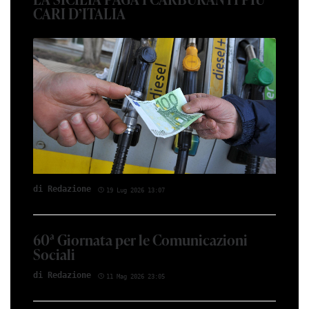
CARI D’ITALIA
di Red­azio­ne
19 Lug 2026 13:07
60ª Giornata per le Comunicazioni
Sociali
di Red­azio­ne
11 Mag 2026 23:05