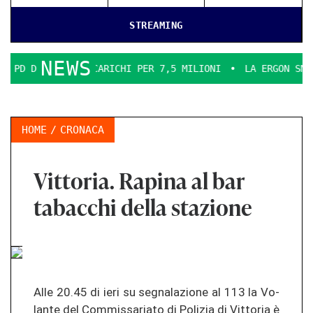
STREAMING
NEWS
NCIA INCARICHI PER 7,5 MILIONI
LA ERGON SMENTICE
L
HOME
CRONACA
Vittoria. Rapina al bar
tabacchi della stazione
Alle 20.45 di ieri su seg­na­la­zio­ne al 113 la Vo­
lan­te del Com­mis­sa­ria­to di Po­li­zia di Vit­to­ria è