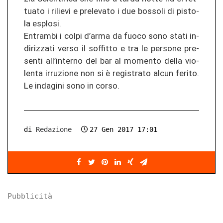
tua­to i ri­lie­vi e prele­va­to i due bos­so­li di pis­to­
la esplo­si.
En­tram­bi i colpi d’arma da fuoco sono stati in­
di­ri­z­za­ti verso il sof­fit­to e tra le per­so­ne pre­
sen­ti all’in­ter­no del bar al mo­men­to della vio­
len­ta ir­ru­zio­ne non si è re­gis­tra­to alcun fe­ri­to.
Le ind­agi­ni sono in corso.
di
Redazione
27 Gen 2017 17:01
Pubblicità