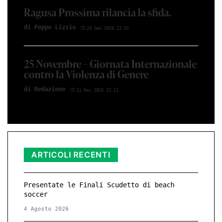
Ragusa Prossima rilancia la sfida.
di Peppe Li­z­zio
24 Gen 2026 11:01
25 Novembre – Giornata Internazionale
contro la Violenza di Genere
di Red­azio­ne
11 Nov 2025 23:11
ARTICOLI RECENTI
Presentate le Finali Scudetto di beach
soccer
4 Agosto 2026