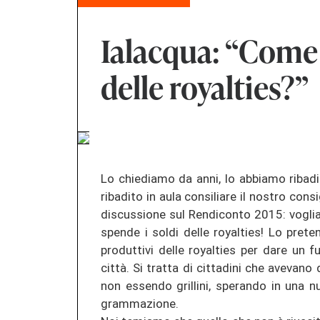
Ialacqua: “Come 
delle royalties?”
Lo chie­dia­mo da anni, lo ab­bia­mo ribad­i­to
ribad­i­to in aula con­si­lia­re il nos­tro con­
dis­cus­sio­ne sul Ren­di­con­to 2015: vogli
spen­de i soldi delle royal­ties! Lo pre­ten­do
pro­d­ut­ti­vi delle royal­ties per dare un fu
città. Si tr­at­ta di cit­ta­di­ni che ave­va­no
non es­sen­do gril­li­ni, spe­ran­do in una n
gram­ma­zio­ne.