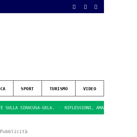
ICA
SPORT
TURISMO
VIDEO
LA SIRACUSA-GELA.
RIFLESSIONI, AMARE, SULLA CHIUSURA 
Pubblicità