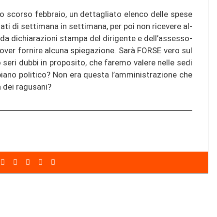
io, lo scor­so febbraio, un dettag­lia­to elen­co delle spese
­ti di set­ti­ma­na in set­ti­ma­na, per poi non ri­ce­ve­re al­
i da di­chia­ra­zio­ni stam­pa del di­ri­gen­te e dell’as­ses­so­
over for­ni­re al­cu­na spie­ga­zio­ne. Sarà FORSE vero sul
seri dubbi in pro­pos­i­to, che fare­mo va­le­re nelle sedi
ano po­li­ti­co? Non era ques­ta l’am­mi­nis­tra­zio­ne che
dei ra­gu­s­a­ni?