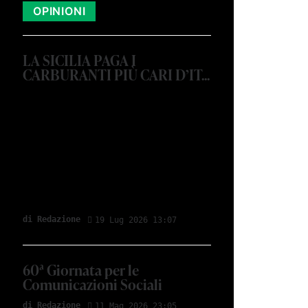
OPINIONI
LA SICILIA PAGA I
CARBURANTI PIÙ CARI D’IT...
di Red­azio­ne
19 Lug 2026 13:07
60ª Giornata per le
Comunicazioni Sociali
di Red­azio­ne
11 Mag 2026 23:05