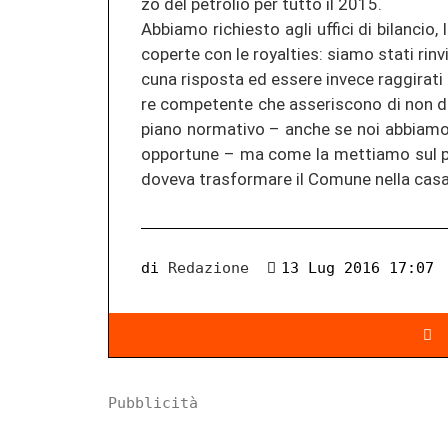
zo del pe­tro­lio per tutto il 2015.
Ab­bia­mo ri­chies­to agli uf­fi­ci di bi­lan­c
co­per­te con le royal­ties: siamo stati rin­via
cu­na ris­pos­ta ed es­se­re in­ve­ce rag­gi­ra­t
re com­pe­ten­te che as­se­ris­co­no di non d
piano nor­ma­ti­vo – anche se noi ab­bia­mo 
op­por­tu­ne – ma come la met­ti­a­mo sul pi
do­ve­va tras­for­ma­re il Co­mu­ne nella casa 
di
Redazione
13 Lug 2016 17:07
Pubblicità