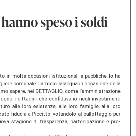
hanno speso i soldi
 in molte oc­ca­sio­ni is­ti­tu­zio­na­li e pu­bbli­che, lo ha
siglie­re co­mu­na­le Car­me­lo Ia­lac­qua in oc­ca­sio­ne della
a­mo sa­pe­re, nel DETTAG­LIO, come l’am­mi­nis­tra­zio­ne
­no i cit­ta­di­ni che con­fi­da­va­no negli in­ves­ti­men­ti
­tu­ro alle loro esis­ten­ze, alle loro fa­miglie, alla loro
 dato fi­du­cia a Pic­cit­to, vo­tan­do­lo al bal­lottag­gio pur
uova stagio­ne di traspa­ren­za, par­te­ci­pa­zio­ne e pro­