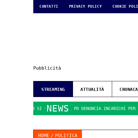
CONTATTI
PRIVACY POLICY
COOKIE POL
Pubblicità
STREAMING
ATTUALITÀ
CRONACA
NEWS
IL GIOCO SI FA DURO. IL PD DENUNCIA INCARICHI PER 7,5 M
HOME
POLITICA