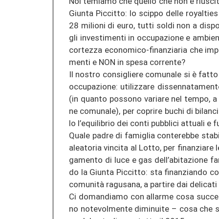
Noi te­mi­a­mo che quel­lo che non è rius­ci­
Giun­ta Pic­cit­to: lo scip­po delle royal­ties
28 mi­lio­ni di euro, tutti soldi non a dis­po­
gli in­ves­ti­men­ti in oc­cu­pa­zio­ne e amb­ien
cor­te­z­za economico-​finanziaria che im­po­ne
men­ti e NON in spesa cor­ren­te?
Il nos­tro con­siglie­re co­mu­na­le si è fatto
oc­cu­pa­zio­ne: uti­li­z­za­re dis­sen­na­ta­m
(in quan­to pos­so­no va­ria­re nel tempo, a ca
ne co­mu­na­le), per co­pri­re buchi di bi­lan­
lo l’equi­li­brio dei conti pu­bbli­ci at­tua­li e fu­
Quale padre di fa­miglia con­te­reb­be sta­bil­
alea­to­ria vin­ci­ta al Lotto, per fi­nan­zia­re l
ga­men­to di luce e gas dell’ab­ita­zio­ne fa
do la Giun­ta Pic­cit­to: sta fi­nan­zian­do co
comunità ra­gu­s­a­na, a par­ti­re dai de­li­ca­ti e
Ci do­man­dia­mo con al­lar­me cosa succed
no no­te­vol­men­te di­mi­nui­te – cosa che 