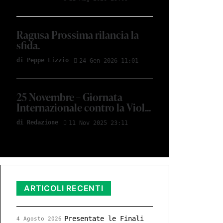
Ragusa Prossima rilancia la
sfida.
di Peppe Li­z­zio
24 Gen 2026 11:01
25 Novembre – Giornata
Internazionale contro la Viol...
di Red­azio­ne
11 Nov 2025 23:11
ARTICOLI RECENTI
Presentate le Finali
4 Agosto 2026