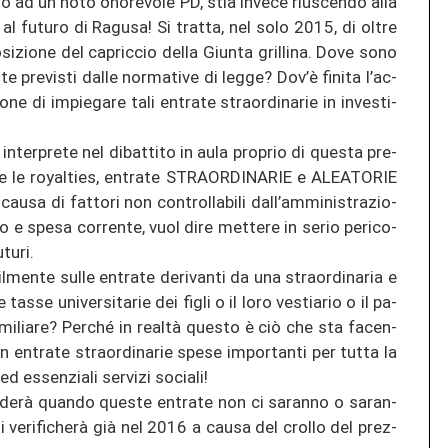
to ad un noto ono­revo­le PD, stia in­ve­ce rius­cen­do alla
 al fu­tu­ro di Ra­gu­sa! Si tr­at­ta, nel solo 2015, di oltre
si­zio­ne del ca­pric­cio della Giun­ta gril­li­na. Dove sono
­te pre­vis­ti dalle nor­ma­ti­ve di legge? Dov’è fi­ni­ta l’ac­
 di im­pie­ga­re tali en­tra­te stra­or­di­na­rie in in­ves­ti­
 in­ter­pre­te nel dibat­ti­to in aula pro­prio di ques­ta pre­
en­te le royal­ties, en­tra­te STRA­OR­DI­NA­RIE e ALEA­TO­RIE
usa di fat­to­ri non con­trol­la­bi­li dall’am­mi­nis­tra­zio­
cio e spesa cor­ren­te, vuol dire met­te­re in serio peri­co­
tu­ri.
men­te sulle en­tra­te de­ri­van­ti da una stra­or­di­na­ria e
e tasse uni­ver­si­ta­rie dei figli o il loro ves­tia­rio o il pa­
­mi­lia­re? Per­ché in realtà ques­to è ciò che sta fa­cen­
n en­tra­te stra­or­di­na­rie spese im­por­tan­ti per tutta la
d es­sen­zia­li ser­vi­zi so­cia­li!
erà quan­do ques­te en­tra­te non ci sa­ran­no o sa­ran­
si verificherà già nel 2016 a causa del crol­lo del pre­z­