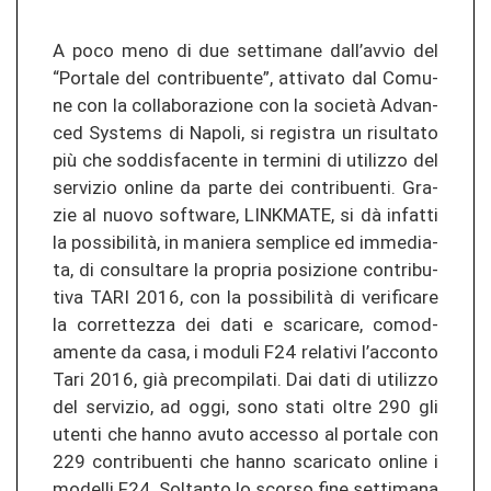
A poco meno di due set­ti­ma­ne dall’avvio del
“Por­ta­le del con­tri­buen­te”, at­ti­va­to dal Co­mu­
ne con la col­la­bo­ra­zio­ne con la società Ad­v­an­
ced Sys­te­ms di Na­po­li, si re­gis­tra un ri­sul­ta­to
più che sod­dis­fa­cen­te in ter­mi­ni di uti­li­z­zo del
ser­vi­zio on­li­ne da parte dei con­tri­buen­ti. Gra­
zie al nuovo software, LINKMATE, si dà in­fat­ti
la possibilità, in ma­nie­ra sem­pli­ce ed im­me­dia­
ta, di con­sul­ta­re la pro­pria po­si­zio­ne con­tri­bu­
ti­va TARI 2016, con la possibilità di ve­ri­fi­ca­re
la cor­ret­te­z­za dei dati e sca­ri­ca­re, co­m­od­
amen­te da casa, i mo­du­li F24 re­la­ti­vi l’ac­con­to
Tari 2016, già pre­com­pi­la­ti. Dai dati di uti­li­z­zo
del ser­vi­zio, ad oggi, sono stati oltre 290 gli
uten­ti che hanno avuto ac­ces­so al por­ta­le con
229 con­tri­buen­ti che hanno sca­ri­ca­to on­li­ne i
mo­del­li F24. Sol­tan­to lo scor­so fine set­ti­ma­na