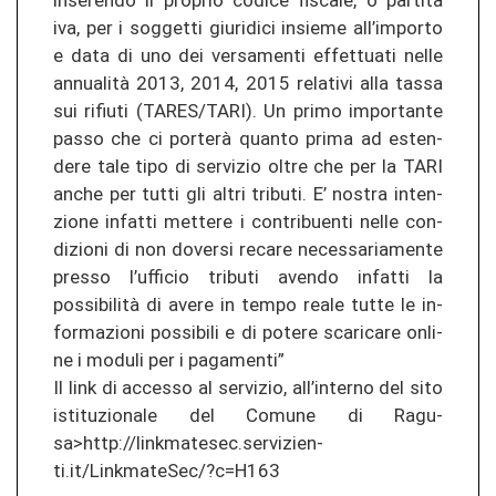
in­se­ren­do il pro­prio co­di­ce fis­ca­le, o par­ti­ta
iva, per i sogget­ti giu­ri­di­ci insie­me all’im­por­to
e data di uno dei ver­sa­men­ti ef­fet­tua­ti nelle
annualità 2013, 2014, 2015 re­la­ti­vi alla tassa
sui ri­fiu­ti (TARES/TARI). Un primo im­por­tan­te
passo che ci porterà quan­to prima ad es­ten­
de­re tale tipo di ser­vi­zio oltre che per la TARI
anche per tutti gli altri tri­bu­ti. E’ nos­tra in­ten­
zio­ne in­fat­ti met­te­re i con­tri­buen­ti nelle con­
di­zio­ni di non do­ver­si re­ca­re ne­ces­sa­ria­men­te
pres­so l’uf­fi­cio tri­bu­ti aven­do in­fat­ti la
possibilità di avere in tempo reale tutte le in­
for­ma­zio­ni pos­si­bi­li e di po­te­re sca­ri­ca­re on­li­
ne i mo­du­li per i pa­ga­men­ti”
Il link di ac­ces­so al ser­vi­zio, all’in­ter­no del sito
is­ti­tu­zio­na­le del Co­mu­ne di Ra­gu­
sa>http://linkmatesec.ser­vi­zien­
ti.it/LinkmateSec/?c=H163