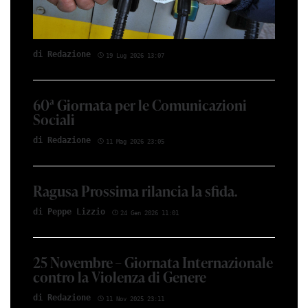
di Red­azio­ne
19 Lug 2026 13:07
60ª Giornata per le Comunicazioni
Sociali
di Red­azio­ne
11 Mag 2026 23:05
Ragusa Prossima rilancia la sfida.
di Peppe Li­z­zio
24 Gen 2026 11:01
25 Novembre – Giornata Internazionale
contro la Violenza di Genere
di Red­azio­ne
11 Nov 2025 23:11