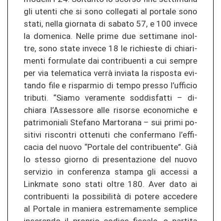
gli uten­ti che si sono col­le­ga­ti al por­ta­le sono
stati, nella gior­na­ta di sa­ba­to 57, e 100 in­ve­ce
la do­me­ni­ca. Nelle prime due set­ti­ma­ne in­ol­
tre, sono state in­ve­ce 18 le ri­chies­te di chia­ri­
men­ti for­mu­la­te dai con­tri­buen­ti a cui sem­pre
per via te­le­ma­ti­ca verrà in­via­ta la ris­pos­ta evi­
tan­do file e ris­par­mio di tempo pres­so l’uf­fi­cio
tri­bu­ti. “Siamo ve­ra­men­te sod­dis­fat­ti – di­
chia­ra l’As­ses­so­re alle ri­sor­se eco­no­mi­che e
pa­tri­mo­nia­li Ste­fa­no Mar­to­ra­na – sui primi po­
si­ti­vi ris­con­tri ot­te­nu­ti che con­fer­ma­no l’ef­fi­
ca­cia del nuovo “Por­ta­le del con­tri­buen­te”. Già
lo st­es­so gior­no di pre­sen­ta­zio­ne del nuovo
ser­vi­zio in con­fe­ren­za stam­pa gli ac­ces­si a
Linkmate sono stati oltre 180. Aver dato ai
con­tri­buen­ti la possibilità di po­te­re ac­ce­de­re
al Por­ta­le in ma­nie­ra es­tre­ma­men­te sem­pli­ce