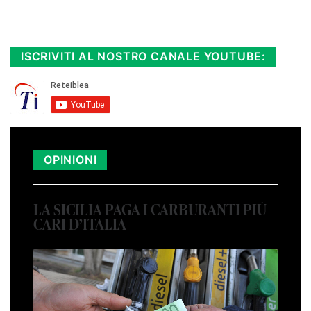
Rimani sempre aggiornato, scopri la
Diretta TV e le repliche in streaming.
Cloicca qui!
.
ISCRIVITI AL NOSTRO CANALE YOUTUBE:
OPINIONI
LA SICILIA PAGA I CARBURANTI PIÙ
CARI D’ITALIA