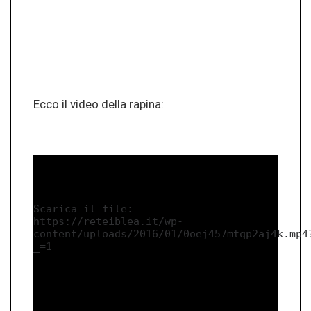
Ecco il video della ra­pi­na:
Media error: Format(s) not supported or
source(s) not found
Scarica il file:
https://reteiblea.it/wp-
content/uploads/2016/01/0oej457mtqp2aj4k.mp4
_=1