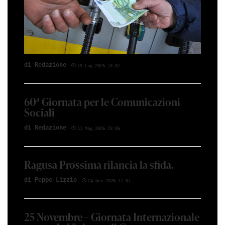
di Red­azio­ne
19 Lug 2026 13:07
60ª Giornata per le Comunicazioni
Sociali
di Red­azio­ne
11 Mag 2026 23:05
Ragusa Prossima rilancia la sfida.
di Peppe Li­z­zio
24 Gen 2026 11:01
25 Novembre – Giornata Internazionale