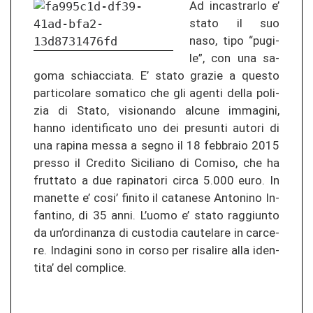
Ad in­cas­trar­lo e’
stato il suo
naso, tipo “pu­gi­
le”, con una sa­
go­ma schi­ac­cia­ta. E’ stato gra­zie a ques­to
par­ti­co­la­re so­ma­ti­co che gli agen­ti della po­li­
zia di Stato, vi­sio­nan­do al­cu­ne im­ma­gi­ni,
hanno iden­ti­fi­ca­to uno dei presun­ti au­to­ri di
una ra­pi­na messa a segno il 18 febbraio 2015
pres­so il Cre­di­to Si­ci­lia­no di Co­mi­so, che ha
frut­ta­to a due ra­pi­na­to­ri circa 5.000 euro. In
ma­net­te e’ cosi’ fi­ni­to il ca­ta­ne­se An­to­ni­no In­
fan­ti­no, di 35 anni. L’uomo e’ stato rag­giun­to
da un’or­di­nan­za di cus­to­dia cau­te­la­re in car­ce­
re. Ind­agi­ni sono in corso per ri­s­a­li­re alla iden­
ti­ta’ del com­pli­ce.