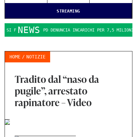
STREAMING
NEWS
O. IL PD DENUNCIA INCARICHI PER 7,5 MILIONI
LA ERGON 
HOME
NOTIZIE
Tradito dal “naso da
pugile”, arrestato
rapinatore – Video