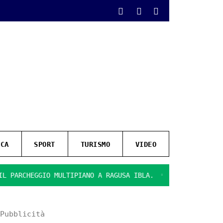
ICA
SPORT
TURISMO
VIDEO
RCHEGGIO MULTIPIANO A RAGUSA IBLA.
PRESENTATE LE FINA
Pubblicità