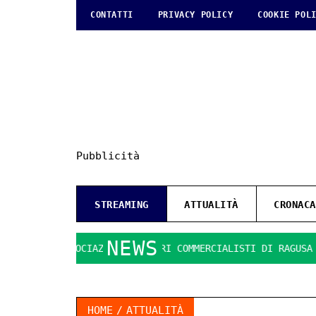
CONTATTI
PRIVACY POLICY
COOKIE POL
Pubblicità
STREAMING
ATTUALITÀ
CRONACA
NEWS
C: L’ASSOCIAZIONE DOTTORI COMMERCIALISTI DI RAGUSA
Q
HOME
ATTUALITÀ