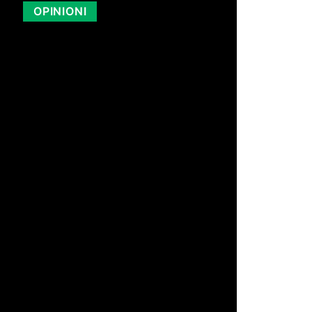
OPINIONI
di Redazione
19 Lug 2026 13:07