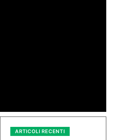
di Redazione
11 Mag 2026 23:05
di Peppe Lizzio
24 Gen 2026 11:01
di Redazione
11 Nov 2025 23:11
ARTICOLI RECENTI