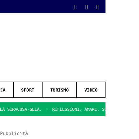
ICA
SPORT
TURISMO
VIDEO
RACUSA-GELA.
RIFLESSIONI, AMARE, SULLA CHIUSURA DEL C
Pubblicità