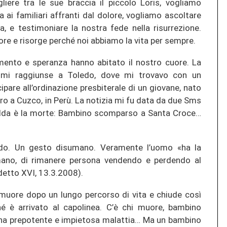
iere tra le sue braccia il piccolo Loris, vogliamo
 ai familiari affranti dal dolore, vogliamo ascoltare
, e testimoniare la nostra fede nella risurrezione.
re e risorge perché noi abbiamo la vita per sempre.
ento e speranza hanno abitato il nostro cuore. La
s mi raggiunse a Toledo, dove mi trovavo con un
ipare all’ordinazione presbiterale di un giovane, nato
tero a Cuzco, in Perù. La notizia mi fu data da due Sms
redda è la morte: Bambino scomparso a Santa Croce…
rdo. Un gesto disumano. Veramente l’uomo «ha la
mano, di rimanere persona vendendo e perdendo al
etto XVI, 13.3.2008).
 muore dopo un lungo percorso di vita e chiude così
 è arrivato al capolinea. C’è chi muore, bambino
una prepotente e impietosa malattia… Ma un bambino