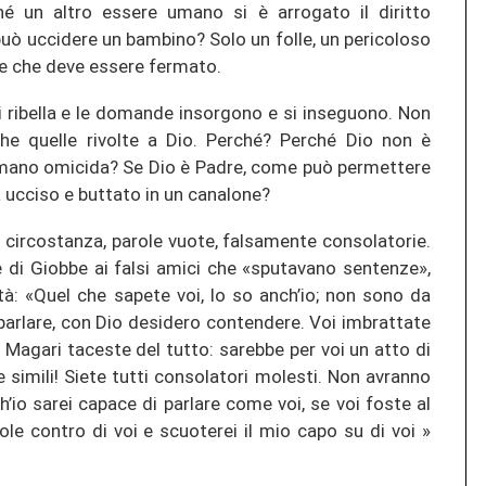
 un altro essere umano si è arrogato il diritto
i può uccidere un bambino? Solo un folle, un pericoloso
lle che deve essere fermato.
i ribella e le domande insorgono e si inseguono. Non
che quelle rivolte a Dio. Perché? Perché Dio non è
 mano omicida? Se Dio è Padre, come può permettere
a ucciso e buttato in un canalone?
i circostanza, parole vuote, falsamente consolatorie.
te di Giobbe ai falsi amici che «sputavano sentenze»,
tà: «Quel che sapete voi, lo so anch’io; non sono da
 parlare, con Dio desidero contendere. Voi imbrattate
. Magari taceste del tutto: sarebbe per voi un atto di
simili! Siete tutti consolatori molesti. Non avranno
’io sarei capace di parlare come voi, se voi foste al
e contro di voi e scuoterei il mio capo su di voi »