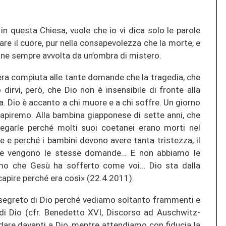
 in questa Chiesa, vuole che io vi dica solo le parole
are il cuore, pur nella consapevolezza che la morte, e
ane sempre avvolta da un’ombra di mistero.
era compiuta alle tante domande che la tragedia, che
o dirvi, però, che Dio non è insensibile di fronte alla
. Dio è accanto a chi muore e a chi soffre. Un giorno
 capiremo. Alla bambina giapponese di sette anni, che
egarle perché molti suoi coetanei erano morti nel
 e perché i bambini devono avere tanta tristezza, il
me vengono le stesse domande… E non abbiamo le
amo che Gesù ha sofferto come voi… Dio sta dalla
apire perché era così» (22.4.2011).
 segreto di Dio perché vediamo soltanto frammenti e
 di Dio (cfr. Benedetto XVI, Discorso ad Auschwitz-
dare davanti a Dio, mentre attendiamo con fiducia la