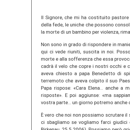
Il Signore, che mi ha costituito pastore
della fede, le uniche che possono consol
la morte di un bambino per violenza, rim
Non sono in grado di rispondere in mani
qui ci vede riuniti, suscita in noi. Poss
morte e alla sofferenza che essa provoca
cadrà il velo che copre i nostri occhi e
aveva chiesto a papa Benedetto di spi
terremoto che aveva colpito il suo Paese
Papa rispose: «Cara Elena… anche a 
risposte». E poi aggiunse: «ma sappi
vostra parte… un giorno potremo anche c
È vero che noi non possiamo scrutare il
ci sbagliamo se vogliamo farci giudici
Birkenau, 25.5.2006). Possiamo però gri