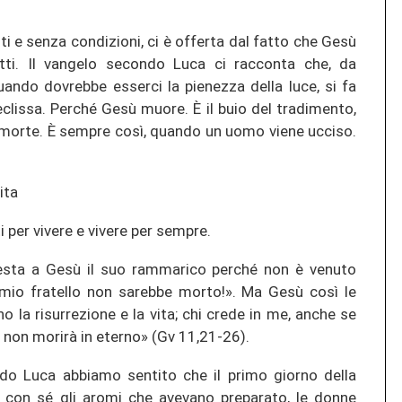
i e senza condizioni, ci è offerta dal fatto che Gesù
tti. Il vangelo secondo Luca ci racconta che, da
ando dovrebbe esserci la pienezza della luce, si fa
i eclissa. Perché Gesù muore. È il buio del tradimento,
a morte. È sempre così, quando un uomo viene ucciso.
ita
 per vivere e vivere per sempre.
festa a Gesù il suo rammarico perché non è venuto
, mio fratello non sarebbe morto!». Ma Gesù così le
o la risurrezione e la vita; chi crede in me, anche se
, non morirà in eterno» (Gv 11,21-26).
do Luca abbiamo sentito che il primo giorno della
o con sé gli aromi che avevano preparato, le donne