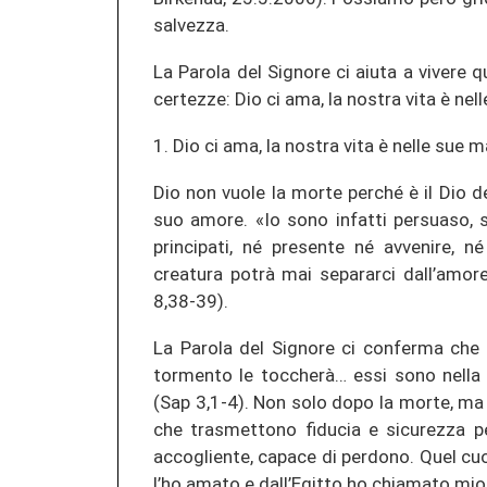
salvezza.
La Parola del Signore ci aiuta a vivere
certezze: Dio ci ama, la nostra vita è nell
1. Dio ci ama, la nostra vita è nelle sue m
Dio non vuole la morte perché è il Dio de
suo amore. «Io sono infatti persuaso, s
principati, né presente né avvenire, n
creatura potrà mai separarci dall’amor
8,38-39).
La Parola del Signore ci conferma che 
tormento le toccherà… essi sono nella 
(Sap 3,1-4). Non solo dopo la morte, ma 
che trasmettono fiducia e sicurezza p
accogliente, capace di perdono. Quel cuor
l’ho amato e dall’Egitto ho chiamato mio 