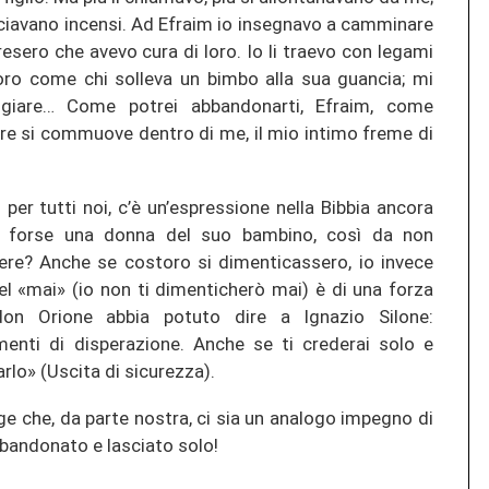
ruciavano incensi. Ad Efraim io insegnavo a camminare
ero che avevo cura di loro. Io li traevo con legami
loro come chi solleva un bimbo alla sua guancia; mi
ngiare… Come potrei abbandonarti, Efraim, come
uore si commuove dentro di me, il mio intimo freme di
o per tutti noi, c’è un’espressione nella Bibbia ancora
ca forse una donna del suo bambino, così da non
cere? Anche se costoro si dimenticassero, io invece
el «mai» (io non ti dimenticherò mai) è di una forza
don Orione abbia potuto dire a Ignazio Silone:
enti di disperazione. Anche se ti crederai solo e
rlo» (Uscita di sicurezza).
ge che, da parte nostra, ci sia un analogo impegno di
bandonato e lasciato solo!