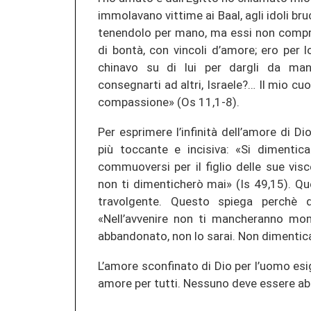
immolavano vittime ai Baal, agli idoli b
tenendolo per mano, ma essi non compres
di bontà, con vincoli d’amore; ero per 
chinavo su di lui per dargli da ma
consegnarti ad altri, Israele?… Il mio c
compassione» (Os 11,1-8).
Per esprimere l’infinità dell’amore di Di
più toccante e incisiva: «Si dimenti
commuoversi per il figlio delle sue vis
non ti dimenticherò mai» (Is 49,15). Qu
travolgente. Questo spiega perchè 
«Nell’avvenire non ti mancheranno mom
abbandonato, non lo sarai. Non dimentica
L’amore sconfinato di Dio per l’uomo esi
amore per tutti. Nessuno deve essere ab