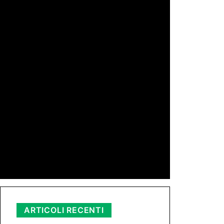
di Redazione
11 Mag 2026 23:05
di Peppe Lizzio
24 Gen 2026 11:01
di Redazione
11 Nov 2025 23:11
ARTICOLI RECENTI