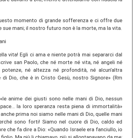
 questo momento di grande sofferenza e ci offre due
e sue mani; il nostro futuro non è la morte, ma la vita.
ani
lla vita! Egli ci ama e niente potrà mai separarci dal
crive san Paolo, che né morte né vita, né angeli né
é potenze, né altezza né profondità, né alcun’altra
e di Dio, che è in Cristo Gesù, nostro Signore» (Rm
«le anime dei giusti sono nelle mani di Dio, nessun
pace… la loro speranza resta piena di immortalità»
anche prima noi siamo nelle mani di Dio, quelle mani
erché sono forti! Siamo nel cuore di Dio, caldo ed
e che fa dire a Dio: «Quando Israele era fanciullo, io
figlio. Ma più li chiamavo, più si allontanavano da me;