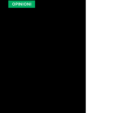
OPINIONI
di Redazione
19 Lug 2026 13:07