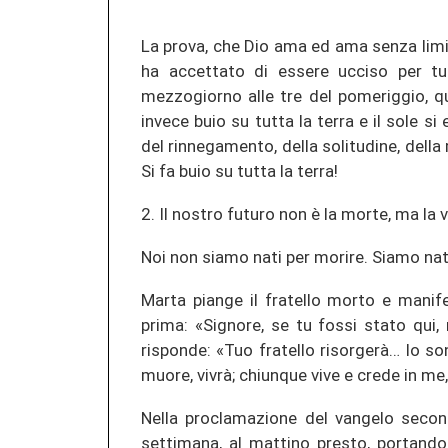
La prova, che Dio ama ed ama senza limit
ha accettato di essere ucciso per tu
mezzogiorno alle tre del pomeriggio, qu
invece buio su tutta la terra e il sole s
del rinnegamento, della solitudine, dell
Si fa buio su tutta la terra!
2. Il nostro futuro non è la morte, ma la v
Noi non siamo nati per morire. Siamo nati
Marta piange il fratello morto e mani
prima: «Signore, se tu fossi stato qui
risponde: «Tuo fratello risorgerà… Io son
muore, vivrà; chiunque vive e crede in me
Nella proclamazione del vangelo secon
settimana, al mattino presto, portand