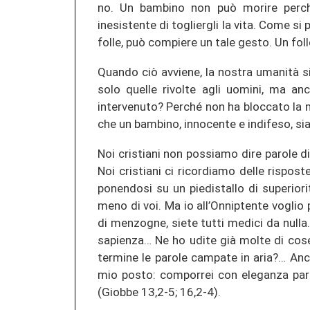
no. Un bambino non può morire perché
inesistente di togliergli la vita. Come s
folle, può compiere un tale gesto. Un fo
Quando ciò avviene, la nostra umanità s
solo quelle rivolte agli uomini, ma an
intervenuto? Perché non ha bloccato la
che un bambino, innocente e indifeso, si
Noi cristiani non possiamo dire parole d
Noi cristiani ci ricordiamo delle rispos
ponendosi su un piedistallo di superiori
meno di voi. Ma io all’Onniptente voglio
di menzogne, siete tutti medici da nulla
sapienza… Ne ho udite già molte di cose 
termine le parole campate in aria?… Anch
mio posto: comporrei con eleganza parol
(Giobbe 13,2-5; 16,2-4).