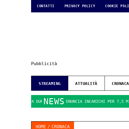
CONTATTI
PRIVACY POLICY
COOKIE POL
Pubblicità
STREAMING
ATTUALITÀ
CRONACA
NEWS
OCO SI FA DURO. IL PD DENUNCIA INCARICHI PER 7,5 MILIONI
HOME
CRONACA