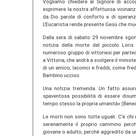
Vogliamo chiedere al Signore di accogl
esprimere la nostra affettuosa vicinanza
da Dio parole di conforto e di speranza
L’Eucaristia rende presente Gesù che muo
Dalla sera di sabato 29 novembre sgom
notizia della morte del piccolo Lori
numeroso gruppo di vittoriesi per partec
a Vittoria, che andrà a svolgere il minis
di un amico, laconici e freddi, come f
Bambino ucciso.
Una notizia tremenda. Un fatto assu
spaventosa possibilità di essere disu
tempo stesso la propria umanità» (Bened
Le morti non sono tutte uguali. C’è chi
serenamente il proprio cammino perché
giovane o adulto, perché aggredito da 