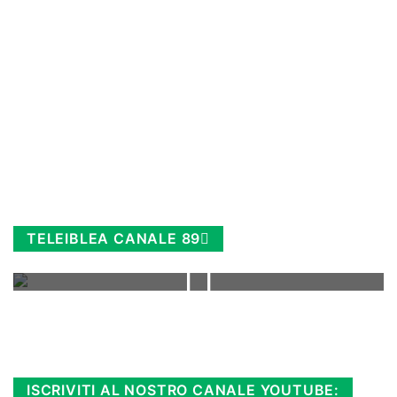
TELEIBLEA CANALE 89
Rimani sempre aggiornato, scopri la
Diretta TV e le repliche in streaming.
Cloicca qui!
.
ISCRIVITI AL NOSTRO CANALE YOUTUBE: