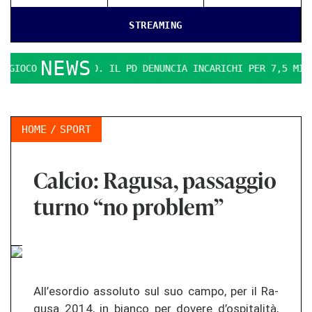
STREAMING
NEWS
OCO SI FA DURO. IL PD DENUNCIA INCARICHI PER 7,5 MILIONI
HOME
SPORT
Calcio: Ragusa, passaggio
turno “no problem”
All’esor­dio as­so­lu­to sul suo campo, per il Ra­
gu­sa 2014, in bi­an­co per do­ve­re d’ospitalità,