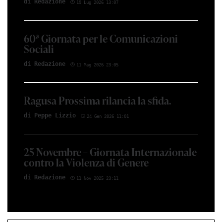
di Red­azio­ne
19 Lug 2026 13:07
60ª Giornata per le Comunicazioni
Sociali
di Red­azio­ne
11 Mag 2026 23:05
Ragusa Prossima rilancia la sfida.
di Peppe Li­z­zio
24 Gen 2026 11:01
25 Novembre – Giornata Internazionale
contro la Violenza di Genere
di Red­azio­ne
11 Nov 2025 23:11