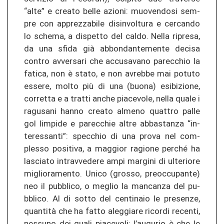
“alte” e crea­to belle azio­ni: muo­ven­do­si sem­
pre con ap­pre­z­za­bi­le di­sin­vol­tu­ra e cer­can­do
lo sche­ma, a dis­pet­to del caldo. Nella ri­presa,
da una sfida già ab­bon­dan­te­men­te de­ci­sa
con­tro av­ver­sa­ri che ac­cu­sa­va­no pa­rec­chio la
fa­ti­ca, non è stato, e non avreb­be mai po­tu­to
es­se­re, molto più di una (buona) esi­bi­zio­ne,
cor­ret­ta e a tr­at­ti anche pia­ce­vo­le, nella quale i
ra­gu­s­a­ni hanno crea­to al­me­no quat­tro palle
gol lim­pi­de e pa­rec­chie altre ab­bas­tan­za “in­
ter­es­san­ti”: spec­chio di una prova nel com­
ples­so po­si­ti­va, a mag­gior ra­gio­ne per­ché ha
la­s­cia­to in­tra­v­ve­de­re ampi mar­gi­ni di ul­te­rio­re
miglio­ra­men­to. Unico (gros­so, pre­oc­cu­pan­te)
neo il pu­bbli­co, o meg­lio la man­can­za del pu­
bbli­co. Al di sotto del cen­ti­naio le pre­sen­ze,
quantità che ha fatto aleg­gia­re ri­cor­di re­cen­ti,
nes­su­no dei quali pia­ce­vo­li: l’au­gu­rio è che le