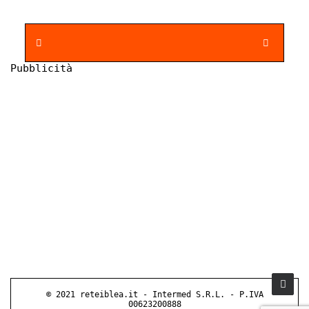
Pubblicità
© 2021 reteiblea.it - Intermed S.R.L. - P.IVA
00623200888