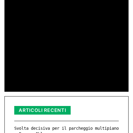
di Redazione
11 Mag 2026 23:05
Ragusa Prossima rilancia la sfida.
di Peppe Lizzio
24 Gen 2026 11:01
25 Novembre – Giornata Internazionale
contro la Violenza di Genere
di Redazione
11 Nov 2025 23:11
ARTICOLI RECENTI
Svolta decisiva per il parcheggio multipiano