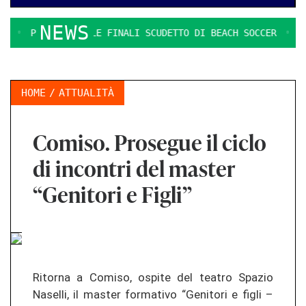
NEWS
PRESENTATE LE FINALI SCUDETTO DI BEACH SOCCER
IL G
HOME
ATTUALITÀ
Comiso. Prosegue il ciclo
di incontri del master
“Genitori e Figli”
Ritorna a Comiso, ospite del teatro Spazio
Naselli, il master formativo “Genitori e figli –