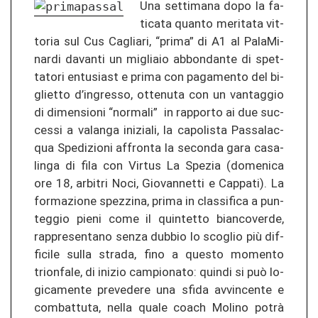
Una set­ti­ma­na dopo la fa­
ti­ca­ta quan­to me­ri­ta­ta vit­
to­ria sul Cus Cag­lia­ri, “prima” di A1 al Pa­la­Mi­
nar­di da­van­ti un migliaio ab­bon­dan­te di spet­
ta­to­ri en­tu­s­iast e prima con pa­ga­men­to del bi­
gliet­to d’in­gres­so, ot­te­nu­ta con un van­ta­g­gio
di dimen­sio­ni “nor­ma­li” in rap­por­to ai due suc­
ces­si a va­lan­ga in­izia­li, la ca­po­lis­ta Pas­sa­lac­
qua Spe­di­zio­ni af­fron­ta la se­con­da gara ca­sa­
lin­ga di fila con Vir­tus La Spe­zia (do­me­ni­ca
ore 18, ar­bi­tri Noci, Gio­van­net­ti e Cap­pa­ti). La
for­ma­zio­ne spe­z­zi­na, prima in clas­si­fi­ca a pun­
teg­gio pieni come il quin­tet­to bi­an­co­ver­de,
rap­pre­sen­ta­no senza dub­bio lo scoglio più dif­
fi­ci­le sulla stra­da, fino a ques­to mo­men­to
trion­fa­le, di in­izio cam­pio­na­to: quin­di si può lo­
gi­ca­men­te pre­ve­de­re una sfida av­vin­cen­te e
com­bat­tu­ta, nella quale coach Mo­li­no potrà