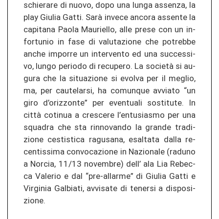
schie­ra­re di nuovo, dopo una lunga as­sen­za, la
play Giu­lia Gatti. Sarà in­ve­ce an­co­ra as­sen­te la
ca­pi­ta­na Paola Mau­riel­lo, alle prese con un in­
for­tu­nio in fase di va­lu­ta­zio­ne che po­treb­be
anche im­por­re un in­ter­ven­to ed una suc­ces­si­
vo, lungo pe­rio­do di re­cu­pe­ro. La società si au­
gu­ra che la si­tua­zio­ne si evol­va per il meg­lio,
ma, per cau­te­lar­si, ha co­mun­que av­via­to “un
giro d’ori­z­zon­te” per even­tua­li sosti­tu­te. In
città co­ti­nua a cres­ce­re l’en­tu­s­ias­mo per una
squa­dra che sta rin­no­van­do la gran­de tra­di­
zio­ne ces­tis­ti­ca ra­gu­s­a­na, esal­ta­ta dalla re­
cen­tis­si­ma con­vo­ca­zio­ne in Na­zio­na­le (ra­duno
a Nor­cia, 11/13 no­vem­bre) dell’ ala Lia Re­bec­
ca Va­le­rio e dal “pre-​allarme” di Giu­lia Gatti e
Vir­gi­nia Gal­bia­ti, av­vi­sa­te di te­ner­si a dis­po­si­
zio­ne.