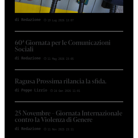
di Red­azio­ne
19 Lug 2026 13:07
60ª Giornata per le Comunicazioni
Sociali
di Red­azio­ne
11 Mag 2026 23:05
Ragusa Prossima rilancia la sfida.
di Peppe Li­z­zio
24 Gen 2026 11:01
25 Novembre – Giornata Internazionale
contro la Violenza di Genere
di Red­azio­ne
11 Nov 2025 23:11