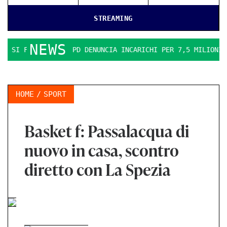
STREAMING
NEWS
RO. IL PD DENUNCIA INCARICHI PER 7,5 MILIONI
LA ERGON
HOME
SPORT
Basket f: Passalacqua di
nuovo in casa, scontro
diretto con La Spezia