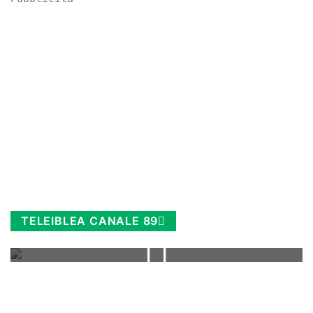
TELEIBLEA CANALE 89
Rimani sempre aggiornato, scopri la
Diretta TV e le repliche in streaming.
Cloicca qui!
.