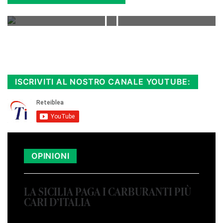
Rimani sempre aggiornato, scopri la
Diretta TV e le repliche in streaming.
Cloicca qui!
.
ISCRIVITI AL NOSTRO CANALE YOUTUBE:
OPINIONI
LA SICILIA PAGA I CARBURANTI PIÙ
CARI D’ITALIA