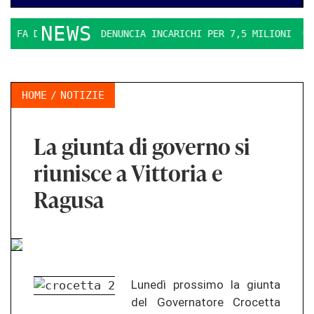
NEWS
FA DURO. IL PD DENUNCIA INCARICHI PER 7,5 MILIONI
LA 
HOME
NOTIZIE
La giunta di governo si
riunisce a Vittoria e
Ragusa
Lunedì prossimo la giunta
del Governatore Crocetta