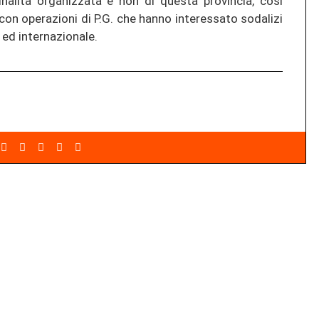
inalità organizzata e non di questa provincia, così
 con operazioni di P.G. che hanno interessato sodalizi
e ed internazionale.