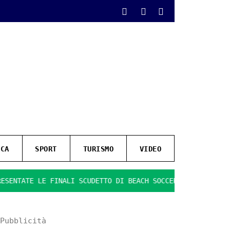
ICA
SPORT
TURISMO
VIDEO
TE LE FINALI SCUDETTO DI BEACH SOCCER
IL GIOCO SI FA
Pubblicità