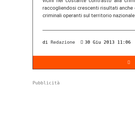
vicini nel costante contrasto alla crim
raccogliendosi crescenti risultati anche
criminali operanti sul territorio nazional
di
Redazione
30 Giu 2013 11:06
Pubblicità