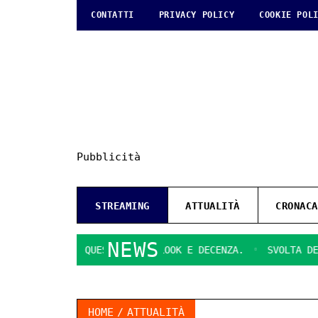
CONTATTI
PRIVACY POLICY
COOKIE POL
Pubblicità
STREAMING
ATTUALITÀ
CRONACA
NEWS
AGUSA
QUESTIONI DI LOOK E DECENZA.
SVOLTA DECISIVA
HOME
ATTUALITÀ