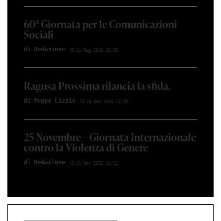
60ª Giornata per le Comunicazioni
Sociali
di Redazione
11 Mag 2026 23:05
Ragusa Prossima rilancia la sfida.
di Peppe Lizzio
24 Gen 2026 11:01
25 Novembre – Giornata Internazionale
contro la Violenza di Genere
di Redazione
11 Nov 2025 23:11