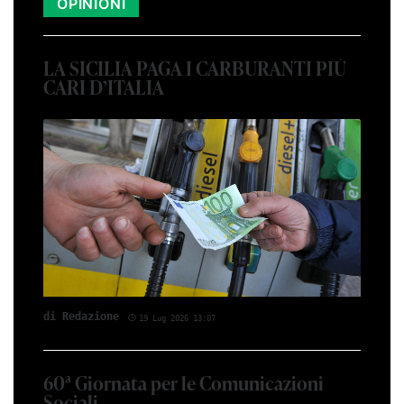
OPINIONI
LA SICILIA PAGA I CARBURANTI PIÙ
CARI D’ITALIA
di Red­azio­ne
19 Lug 2026 13:07
60ª Giornata per le Comunicazioni
Sociali