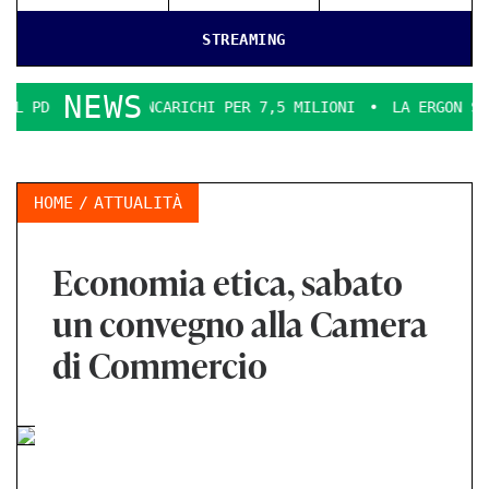
STREAMING
NEWS
A INCARICHI PER 7,5 MILIONI
LA ERGON SMENTICE
LA 
HOME
ATTUALITÀ
Economia etica, sabato
un convegno alla Camera
di Commercio