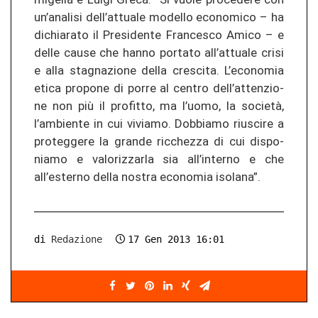
un’ana­li­si dell’at­tua­le mo­del­lo eco­no­mi­co – ha
di­chia­ra­to il Pre­si­den­te Fran­ces­co Amico – e
delle cause che hanno por­ta­to all’at­tua­le crisi
e alla stag­na­zio­ne della cres­ci­ta. L’eco­no­mia
etica pro­po­ne di porre al cen­tro dell’at­ten­zio­
ne non più il pro­fit­to, ma l’uomo, la società,
l’amb­ien­te in cui vi­via­mo. Dob­bia­mo rius­ci­re a
pro­teg­ge­re la gran­de ric­che­z­za di cui dis­po­
nia­mo e va­lo­ri­z­za­r­la sia all’in­ter­no e che
all’ester­no della nos­tra eco­no­mia iso­la­na”.
di
Redazione
17 Gen 2013 16:01