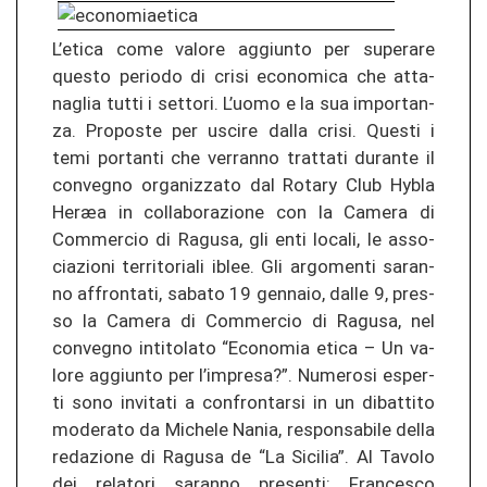
L’etica come va­lo­re ag­giun­to per su­pe­ra­re
ques­to pe­rio­do di crisi eco­no­mi­ca che at­ta­
nag­lia tutti i set­to­ri. L’uomo e la sua im­por­tan­
za. Pro­pos­te per us­ci­re dalla crisi. Ques­ti i
temi por­tan­ti che ver­ran­no tr­at­ta­ti du­ran­te il
con­ve­g­no or­ga­ni­z­za­to dal Ro­ta­ry Club Hybla
Heræa in col­la­bo­ra­zio­ne con la Ca­me­ra di
Com­mer­cio di Ra­gu­sa, gli enti lo­ca­li, le as­so­
cia­zio­ni ter­ri­to­ria­li iblee. Gli ar­go­men­ti sa­ran­
no af­fron­ta­ti, sa­ba­to 19 gen­naio, dalle 9, pres­
so la Ca­me­ra di Com­mer­cio di Ra­gu­sa, nel
con­ve­g­no in­ti­to­la­to “Eco­no­mia etica – Un va­
lo­re ag­giun­to per l’im­presa?”. Nu­me­ro­si esper­
ti sono in­vi­ta­ti a con­fron­tar­si in un dibat­ti­to
mo­de­ra­to da Mi­che­le Nania, re­spon­sa­bi­le della
red­azio­ne di Ra­gu­sa de “La Si­ci­lia”. Al Ta­vo­lo
dei re­la­to­ri sa­ran­no pre­sen­ti: Fran­ces­co