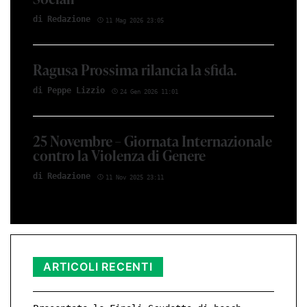
di Red­azio­ne
11 Mag 2026 23:05
Ragusa Prossima rilancia la sfida.
di Peppe Li­z­zio
24 Gen 2026 11:01
25 Novembre – Giornata Internazionale
contro la Violenza di Genere
di Red­azio­ne
11 Nov 2025 23:11
ARTICOLI RECENTI