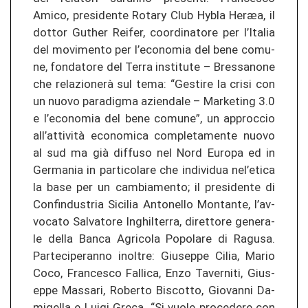
Amico, pre­si­den­te Ro­ta­ry Club Hybla Heræa, il
dot­tor Gu­ther Rei­fer, co­or­di­na­to­re per l’Ita­lia
del mo­vi­men­to per l’eco­no­mia del bene co­mu­
ne, fon­da­to­re del Terra in­sti­tu­te – Bres­sa­no­ne
che relazionerà sul tema: “Ge­s­ti­re la crisi con
un nuovo pa­ra­d­ig­ma azien­da­le – Marketing 3.0
e l’eco­no­mia del bene co­mu­ne”, un ap­proc­cio
all’attività eco­no­mi­ca com­ple­ta­men­te nuovo
al sud ma già dif­fu­so nel Nord Eu­ro­pa ed in
Ger­ma­nia in par­ti­co­la­re che in­di­vi­dua nel’etica
la base per un camb­ia­men­to; il pre­si­den­te di
Con­fin­du­stria Si­ci­lia An­to­nel­lo Mon­tan­te, l’av­
vo­ca­to Sal­va­to­re In­ghil­ter­ra, di­ret­to­re ge­ne­ra­
le della Banca Agri­co­la Po­po­la­re di Ra­gu­sa.
Par­te­ci­pe­ran­no in­ol­tre: Giu­s­ep­pe Cilia, Mario
Coco, Fran­ces­co Fal­li­ca, Enzo Ta­ver­ni­ti, Giu­s­
ep­pe Mas­sa­ri, Ro­ber­to Bi­s­cot­to, Gio­van­ni Da­
mi­gel­la e Luigi Greca. “Si vuole pro­ce­de­re con