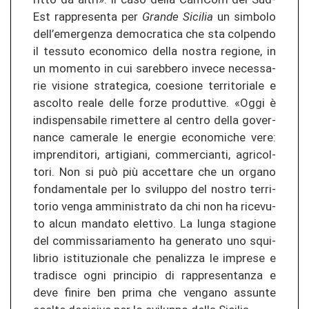
Est rap­pre­sen­ta per
Gran­de Si­ci­lia
un sim­bo­lo
dell’emer­gen­za de­mo­cra­ti­ca che sta col­pen­do
il tes­su­to eco­no­mi­co della nos­tra re­gio­ne, in
un mo­men­to in cui sa­reb­be­ro in­ve­ce ne­ces­sa­
rie vi­sio­ne stra­te­gi­ca, coe­sio­ne ter­ri­to­ria­le e
as­col­to reale delle forze pro­d­ut­ti­ve. «Oggi è
in­dis­pen­sa­bi­le ri­met­te­re al cen­tro della go­ver­
nan­ce ca­me­ra­le le ener­gie eco­no­mi­che vere:
im­pren­di­to­ri, ar­ti­gi­a­ni, com­mer­cian­ti, agri­col­
to­ri. Non si può più ac­cet­ta­re che un or­ga­no
fon­d­amen­ta­le per lo svi­lup­po del nos­tro ter­ri­
to­rio venga am­mi­nis­tra­to da chi non ha ri­ce­vu­
to alcun man­da­to elet­ti­vo. La lunga stagio­ne
del com­mis­sa­ria­men­to ha ge­ne­ra­to uno squi­
li­brio is­ti­tu­zio­na­le che pe­na­li­z­za le im­pre­se e
tra­dis­ce ogni prin­ci­pio di rap­pre­sen­tan­za e
deve fi­ni­re ben prima che ven­ga­no as­sun­te