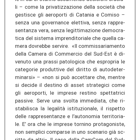
li – come la pri­va­ti­z­za­zio­ne della società che
ges­tis­ce gli ae­ro­por­ti di Ca­ta­nia e Co­mi­so –
senza una go­ver­nan­ce elet­ti­va, senza rap­pre­
sen­tan­za vera, senza le­git­ti­ma­zio­ne de­mo­cra­
ti­ca del sis­te­ma im­pren­di­to­ria­le che quel­la ca­
me­ra do­vreb­be ser­vi­re. «Il com­mis­sa­ria­men­to
della Ca­me­ra di Com­mer­cio del Sud-​Est è di­
ve­nu­to una pras­si pa­to­lo­gi­ca che es­pro­pria le
ca­te­go­rie pro­d­ut­ti­ve del di­rit­to di au­to­de­ter­
mi­nar­si» – «non si può ac­cet­ta­re che, men­tre
si de­ci­de il de­sti­no di asset stra­te­gi­ci come
gli ae­ro­por­ti, le im­pre­se re­sti­no spet­ta­tri­ci
pas­si­ve. Serve una svol­ta im­me­dia­ta, che ri­
sta­bi­lis­ca la legalità is­ti­tu­zio­na­le, il ris­pet­to
delle rap­pre­sen­tan­ze e l’au­to­no­mia ter­ri­to­ria­
le. E’ ora che le im­pre­se tor­ni­no pro­ta­go­nis­te,
non sem­pli­ci compar­se in uno sce­na­rio già sc­
rit­to da altri». Il caso della Cam­Com del Sud-​