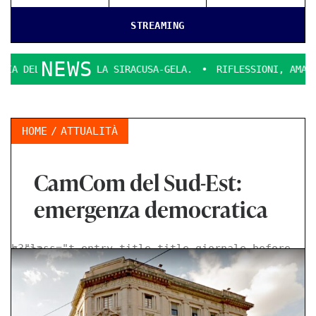
STREAMING
NEWS
LL’ARTE SULLA SIRACUSA-GELA.
RIFLESSIONI, AMARE, SULL
HOME
ATTUALITÀ
CamCom del Sud-Est:
emergenza democratica
< class="t-entry-title title-giornale-before h3">
>