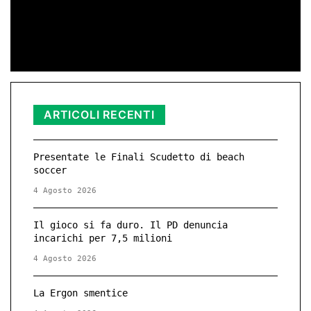
contro la Violenza di Genere
di Red­azio­ne
11 Nov 2025 23:11
ARTICOLI RECENTI
Presentate le Finali Scudetto di beach
soccer
4 Agosto 2026
Il gioco si fa duro. Il PD denuncia
incarichi per 7,5 milioni
4 Agosto 2026
La Ergon smentice