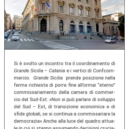
Si è svol­to un in­con­tro tra il co­or­di­na­men­to di
Gran­de Si­ci­lia
–
Ca­ta­nia
e i ver­ti­ci di Con­f­com­
mer­cio.
Gran­de Si­ci­lia
pren­de po­si­zio­ne nella
ferma ri­chies­ta di porre fine all’ormai “eter­no”
com­mis­sa­ria­men­to della ca­me­ra di com­mer­
cio del Sud-​Est. «Non si può par­la­re di svi­lup­po
del Sud – Est, di tran­si­zio­ne eco­no­mi­ca e di
sfide glo­ba­li, se si con­ti­nua a com­mis­sa­ria­re la
de­mo­cra­zia» Anche alla luce del qua­dro at­tua­
le in cui si stan­no as­su­men­do de­ci­sio­ni cru­cia­