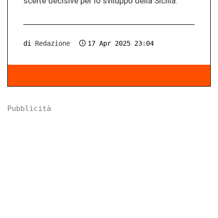
scel­te de­ci­si­ve per lo svi­lup­po della Si­ci­lia.
di
Redazione
17 Apr 2025 23:04
Pubblicità